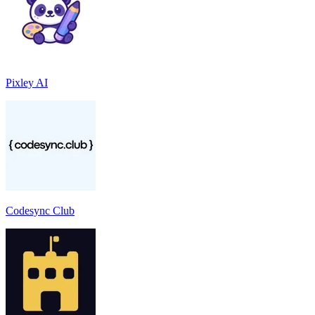
Pixley AI
Codesync Club