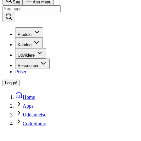
Søg
Åbn menu
Produkt
Katalog
Udviklere
Ressourcer
Priser
Log på
Home
Apps
Uddannelse
CodeStudio