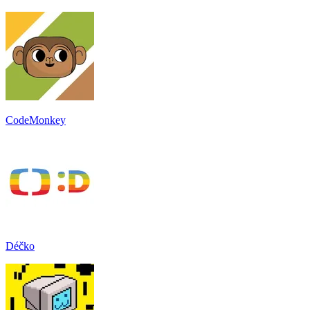
CodeMonkey
Déčko