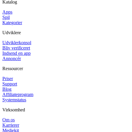
Katalog
Apps
Spil
Kategorier
Udviklere
Udviklerkonsol
Bliv verificeret
Indsend en app
Annoncér
Ressourcer
Priser
Support
Blog
Affiliateprogram
Systemstatus
Virksomhed
Om os
Karrierer
Mediekit