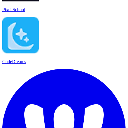
Pixel School
CodeDreams