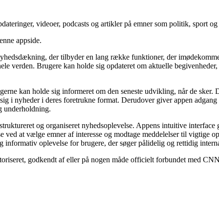
teringer, videoer, podcasts og artikler på emner som politik, sport og
denne appside.
hedsdækning, der tilbyder en lang række funktioner, der imødekommer f
ele verden. Brugere kan holde sig opdateret om aktuelle begivenheder, p
ugerne kan holde sig informeret om den seneste udvikling, når de sker. 
re sig i nyheder i deres foretrukne format. Derudover giver appen adgang 
g underholdning.
ruktureret og organiseret nyhedsoplevelse. Appens intuitive interface 
 ved at vælge emner af interesse og modtage meddelelser til vigtige opdat
og informativ oplevelse for brugere, der søger pålidelig og rettidig inte
utoriseret, godkendt af eller på nogen måde officielt forbundet med CNN