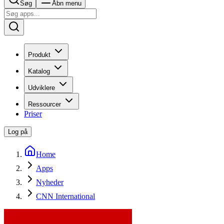
Søg
Åbn menu
Produkt
Katalog
Udviklere
Ressourcer
Priser
Log på
Home
Apps
Nyheder
CNN International