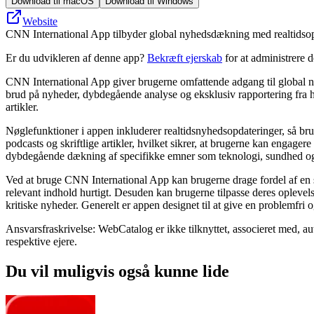
Download til macOS
Download til Windows
Website
CNN International App tilbyder global nyhedsdækning med realtidsopda
Er du udvikleren af denne app?
Bekræft ejerskab
for at administrere 
CNN International App giver brugerne omfattende adgang til global ny
brud på nyheder, dybdegående analyse og eksklusiv rapportering fra h
artikler.
Nøglefunktioner i appen inkluderer realtidsnyhedsopdateringer, så br
podcasts og skriftlige artikler, hvilket sikrer, at brugerne kan engage
dybdegående dækning af specifikke emner som teknologi, sundhed o
Ved at bruge CNN International App kan brugerne drage fordel af en st
relevant indhold hurtigt. Desuden kan brugerne tilpasse deres oplevelse
kritiske nyheder. Generelt er appen designet til at give en problemfri 
Ansvarsfraskrivelse: WebCatalog er ikke tilknyttet, associeret med, a
respektive ejere.
Du vil muligvis også kunne lide