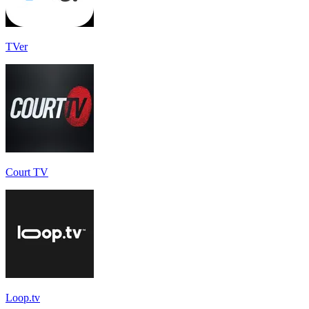
TVer
Court TV
Loop.tv