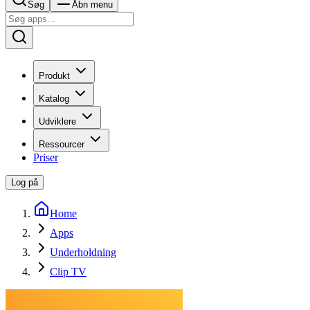
Søg
Åbn menu
Produkt
Katalog
Udviklere
Ressourcer
Priser
Log på
Home
Apps
Underholdning
Clip TV