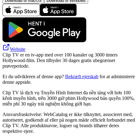
Download til macOS
Download til Windows
Website
Clip TV er en tv-app med over 100 kanaler og 3000 timers
Hollywood-film. Den tilbyder 30 dages gratis ubegrænset
prøveperiode.
Er du udvikleren af denne app?
Bekræft ejerskab
for at administrere
denne appside.
Clip TV là dịch vụ Truyền Hình Internet đa nền tảng với hơn 100
kênh truyền hình, trên 3000 giờ phim Hollywood bản quyền 100%,
miễn phí 30 ngày trải nghiệm không giới hạn.
Ansvarsfraskrivelse: WebCatalog er ikke tilknyttet, associeret med,
autoriseret, godkendt af eller på nogen måde officielt forbundet med
Clip TV. Alle produktnavne, logoer og brands tilhører deres
respektive ejere.