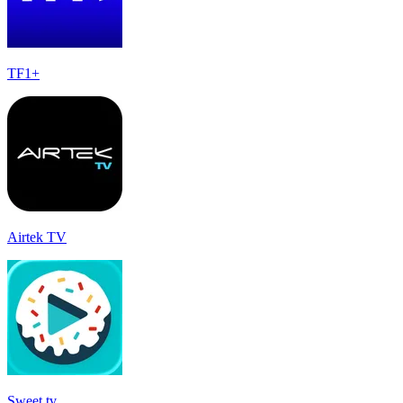
TF1+
Airtek TV
Sweet.tv