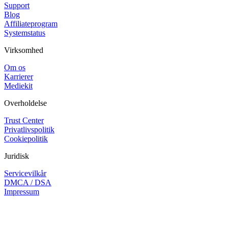
Support
Blog
Affiliateprogram
Systemstatus
Virksomhed
Om os
Karrierer
Mediekit
Overholdelse
Trust Center
Privatlivspolitik
Cookiepolitik
Juridisk
Servicevilkår
DMCA / DSA
Impressum