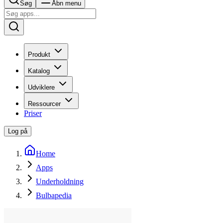
Søg
Åbn menu
Produkt
Katalog
Udviklere
Ressourcer
Priser
Log på
Home
Apps
Underholdning
Bulbapedia