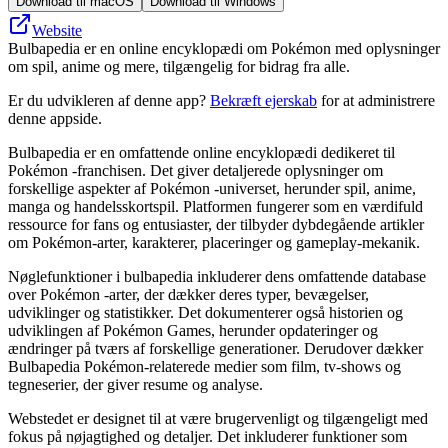
Download til macOS
Download til Windows
Website
Bulbapedia er en online encyklopædi om Pokémon med oplysninger
om spil, anime og mere, tilgængelig for bidrag fra alle.
Er du udvikleren af denne app?
Bekræft ejerskab
for at administrere
denne appside.
Bulbapedia er en omfattende online encyklopædi dedikeret til
Pokémon -franchisen. Det giver detaljerede oplysninger om
forskellige aspekter af Pokémon -universet, herunder spil, anime,
manga og handelsskortspil. Platformen fungerer som en værdifuld
ressource for fans og entusiaster, der tilbyder dybdegående artikler
om Pokémon-arter, karakterer, placeringer og gameplay-mekanik.
Nøglefunktioner i bulbapedia inkluderer dens omfattende database
over Pokémon -arter, der dækker deres typer, bevægelser,
udviklinger og statistikker. Det dokumenterer også historien og
udviklingen af ​​Pokémon Games, herunder opdateringer og
ændringer på tværs af forskellige generationer. Derudover dækker
Bulbapedia Pokémon-relaterede medier som film, tv-shows og
tegneserier, der giver resume og analyse.
Webstedet er designet til at være brugervenligt og tilgængeligt med
fokus på nøjagtighed og detaljer. Det inkluderer funktioner som