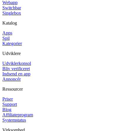
Webapp
Switchbar
Singlebox
Katalog
Apps
Spil
Kategorier
Udviklere
Udviklerkonsol
Bliv verificeret
Indsend en app
Annoncér
Ressourcer
Priser
Support
Blog
Affiliateprogram
Systemstatus
Virksomhed