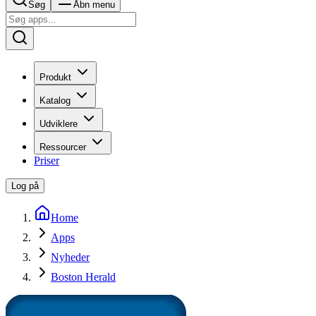
Søg
Åbn menu
Produkt
Katalog
Udviklere
Ressourcer
Priser
Log på
Home
Apps
Nyheder
Boston Herald