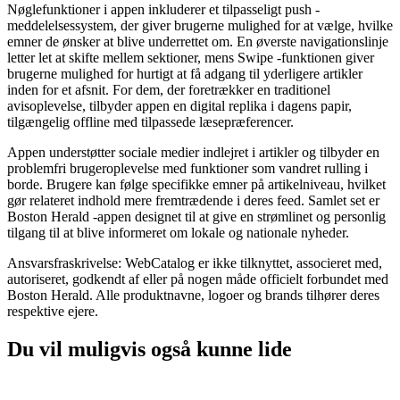
Nøglefunktioner i appen inkluderer et tilpasseligt push -
meddelelsessystem, der giver brugerne mulighed for at vælge, hvilke
emner de ønsker at blive underrettet om. En øverste navigationslinje
letter let at skifte mellem sektioner, mens Swipe -funktionen giver
brugerne mulighed for hurtigt at få adgang til yderligere artikler
inden for et afsnit. For dem, der foretrækker en traditionel
avisoplevelse, tilbyder appen en digital replika i dagens papir,
tilgængelig offline med tilpassede læsepræferencer.
Appen understøtter sociale medier indlejret i artikler og tilbyder en
problemfri brugeroplevelse med funktioner som vandret rulling i
borde. Brugere kan følge specifikke emner på artikelniveau, hvilket
gør relateret indhold mere fremtrædende i deres feed. Samlet set er
Boston Herald -appen designet til at give en strømlinet og personlig
tilgang til at blive informeret om lokale og nationale nyheder.
Ansvarsfraskrivelse: WebCatalog er ikke tilknyttet, associeret med,
autoriseret, godkendt af eller på nogen måde officielt forbundet med
Boston Herald. Alle produktnavne, logoer og brands tilhører deres
respektive ejere.
Du vil muligvis også kunne lide