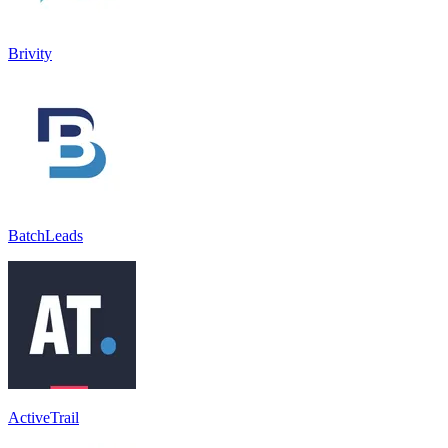
Brivity
BatchLeads
ActiveTrail