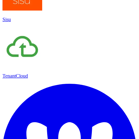
Sisu
TenantCloud