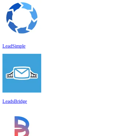
LeadSimple
LeadsBridge