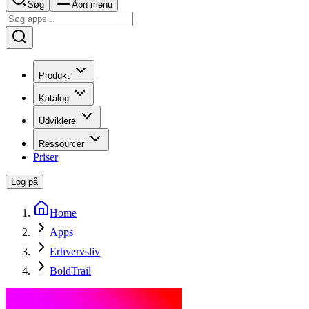
Søg
Åbn menu
Produkt
Katalog
Udviklere
Ressourcer
Priser
Log på
Home
Apps
Erhvervsliv
BoldTrail