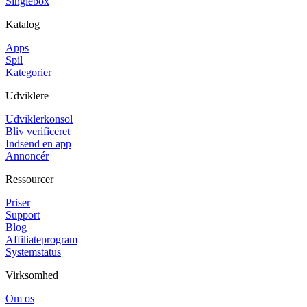
Singlebox
Katalog
Apps
Spil
Kategorier
Udviklere
Udviklerkonsol
Bliv verificeret
Indsend en app
Annoncér
Ressourcer
Priser
Support
Blog
Affiliateprogram
Systemstatus
Virksomhed
Om os