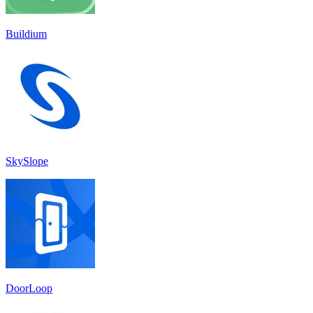
Buildium
SkySlope
DoorLoop