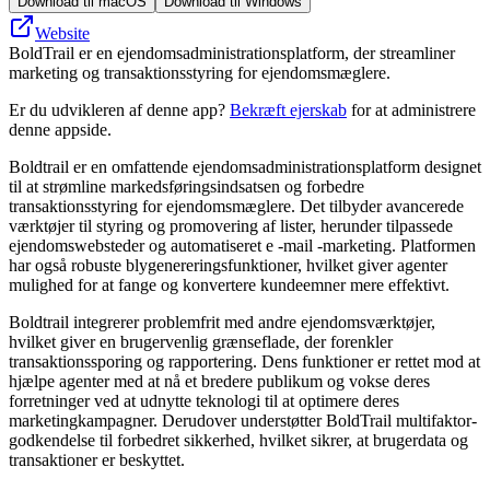
Download til macOS
Download til Windows
Website
BoldTrail er en ejendomsadministrationsplatform, der streamliner
marketing og transaktionsstyring for ejendomsmæglere.
Er du udvikleren af denne app?
Bekræft ejerskab
for at administrere
denne appside.
Boldtrail er en omfattende ejendomsadministrationsplatform designet
til at strømline markedsføringsindsatsen og forbedre
transaktionsstyring for ejendomsmæglere. Det tilbyder avancerede
værktøjer til styring og promovering af lister, herunder tilpassede
ejendomswebsteder og automatiseret e -mail -marketing. Platformen
har også robuste blygenereringsfunktioner, hvilket giver agenter
mulighed for at fange og konvertere kundeemner mere effektivt.
Boldtrail integrerer problemfrit med andre ejendomsværktøjer,
hvilket giver en brugervenlig grænseflade, der forenkler
transaktionssporing og rapportering. Dens funktioner er rettet mod at
hjælpe agenter med at nå et bredere publikum og vokse deres
forretninger ved at udnytte teknologi til at optimere deres
marketingkampagner. Derudover understøtter BoldTrail multifaktor-
godkendelse til forbedret sikkerhed, hvilket sikrer, at brugerdata og
transaktioner er beskyttet.