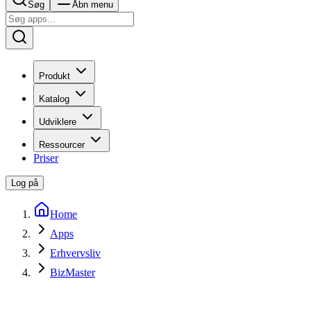
Søg
Åbn menu
Produkt
Katalog
Udviklere
Ressourcer
Priser
Log på
Home
Apps
Erhvervsliv
BizMaster