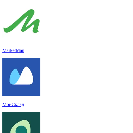
MarketMan
МойСклад