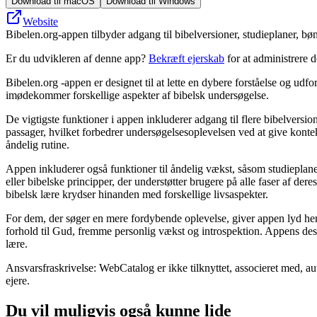
Download til macOS
Download til Windows
Website
Bibelen.org-appen tilbyder adgang til bibelversioner, studieplaner, bø
Er du udvikleren af denne app?
Bekræft ejerskab
for at administrere 
Bibelen.org -appen er designet til at lette en dybere forståelse og udf
imødekommer forskellige aspekter af bibelsk undersøgelse.
De vigtigste funktioner i appen inkluderer adgang til flere bibelversi
passager, hvilket forbedrer undersøgelsesoplevelsen ved at give kont
åndelig rutine.
Appen inkluderer også funktioner til åndelig vækst, såsom studieplaner
eller bibelske principper, der understøtter brugere på alle faser af de
bibelsk lære krydser hinanden med forskellige livsaspekter.
For dem, der søger en mere fordybende oplevelse, giver appen lyd hengiv
forhold til Gud, fremme personlig vækst og introspektion. Appens design
lære.
Ansvarsfraskrivelse: WebCatalog er ikke tilknyttet, associeret med, au
ejere.
Du vil muligvis også kunne lide