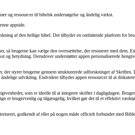
nner og ressourcer til bibelsk undersøgelse og åndelig vækst.
denne appside.
orskning af den hellige bibel. Det tilbyder en omfattende platform for br
oner, så brugerne kan vælge den oversættelse, der resonerer med dem. En 
ekst og betydning. Derudover understøtter appen personaliserede hengi
, der styrer brugerne gennem strukturerede udforskninger af Skriften. Di
res åndelige udvikling. Endvidere tilbyder appen ressourcer til at diskute
enheder, som er ideelle til at integrere skrifter i dagligdagen. Brugere
 er brugervenlig og tilgængelig, hvilket gør det til et effektivt værktø
toriseret, godkendt af eller på nogen måde officielt forbundet med Bibl