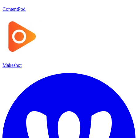
ContentPod
Makeshot