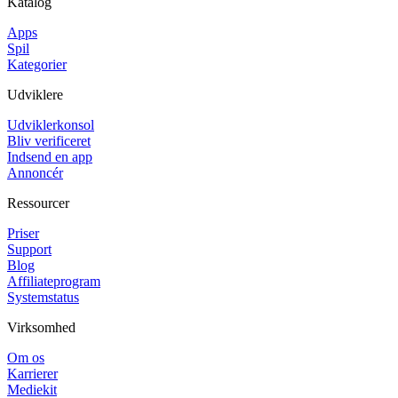
Katalog
Apps
Spil
Kategorier
Udviklere
Udviklerkonsol
Bliv verificeret
Indsend en app
Annoncér
Ressourcer
Priser
Support
Blog
Affiliateprogram
Systemstatus
Virksomhed
Om os
Karrierer
Mediekit