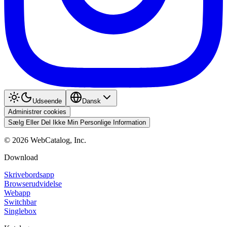
Udseende
Dansk
Administrer cookies
Sælg Eller Del Ikke Min Personlige Information
©
2026
WebCatalog, Inc.
Download
Skrivebordsapp
Browserudvidelse
Webapp
Switchbar
Singlebox