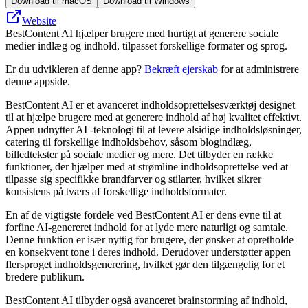
Download til macOS
Download til Windows
Website
BestContent AI hjælper brugere med hurtigt at generere sociale
medier indlæg og indhold, tilpasset forskellige formater og sprog.
Er du udvikleren af denne app?
Bekræft ejerskab
for at administrere
denne appside.
BestContent AI er et avanceret indholdsoprettelsesværktøj designet
til at hjælpe brugere med at generere indhold af høj kvalitet effektivt.
Appen udnytter AI -teknologi til at levere alsidige indholdsløsninger,
catering til forskellige indholdsbehov, såsom blogindlæg,
billedtekster på sociale medier og mere. Det tilbyder en række
funktioner, der hjælper med at strømline indholdsoprettelse ved at
tilpasse sig specifikke brandfarver og stilarter, hvilket sikrer
konsistens på tværs af forskellige indholdsformater.
En af de vigtigste fordele ved BestContent AI er dens evne til at
forfine AI-genereret indhold for at lyde mere naturligt og samtale.
Denne funktion er især nyttig for brugere, der ønsker at opretholde
en konsekvent tone i deres indhold. Derudover understøtter appen
flersproget indholdsgenerering, hvilket gør den tilgængelig for et
bredere publikum.
BestContent AI tilbyder også avanceret brainstorming af indhold,