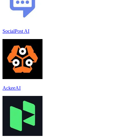
SocialPost AI
AckeeAI