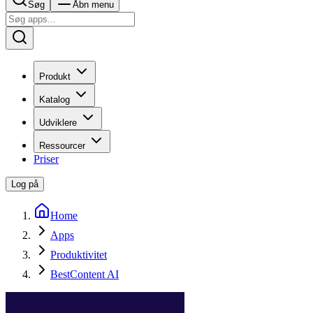
Søg
Åbn menu
Produkt
Katalog
Udviklere
Ressourcer
Priser
Log på
Home
Apps
Produktivitet
BestContent AI