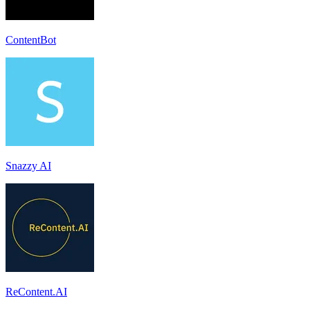
ContentBot
Snazzy AI
ReContent.AI