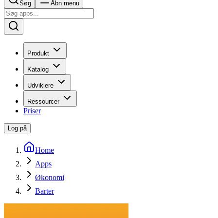
Søg
Åbn menu
Produkt
Katalog
Udviklere
Ressourcer
Priser
Log på
Home
Apps
Økonomi
Barter