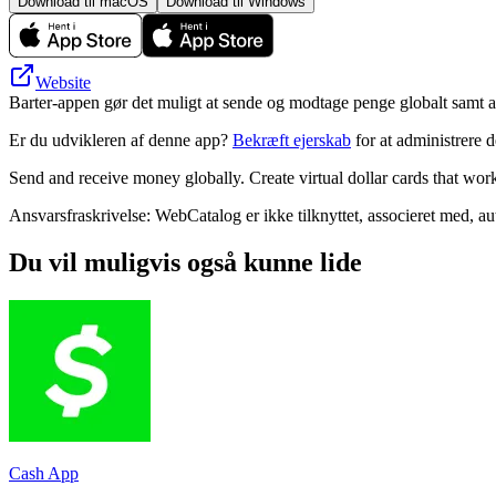
Download til macOS
Download til Windows
Website
Barter-appen gør det muligt at sende og modtage penge globalt samt at o
Er du udvikleren af denne app?
Bekræft ejerskab
for at administrere 
Send and receive money globally. Create virtual dollar cards that wo
Ansvarsfraskrivelse: WebCatalog er ikke tilknyttet, associeret med, au
Du vil muligvis også kunne lide
Cash App