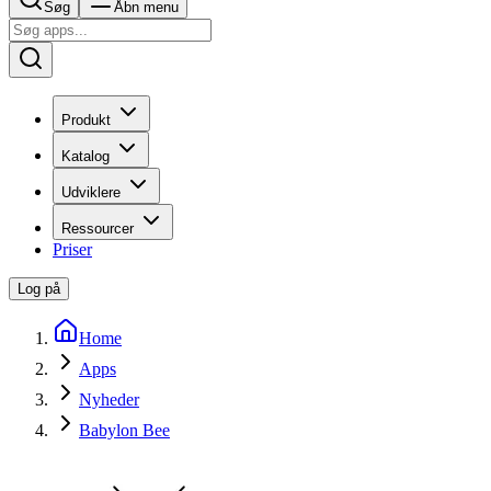
Søg
Åbn menu
Produkt
Katalog
Udviklere
Ressourcer
Priser
Log på
Home
Apps
Nyheder
Babylon Bee