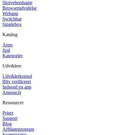
Skrivebordsapp
Browserudvidelse
Webapp
Switchbar
Singlebox
Katalog
Apps
Spil
Kategorier
Udviklere
Udviklerkonsol
Bliv verificeret
Indsend en app
Annoncér
Ressourcer
Priser
Support
Blog
Affiliateprogram
Systemstatus