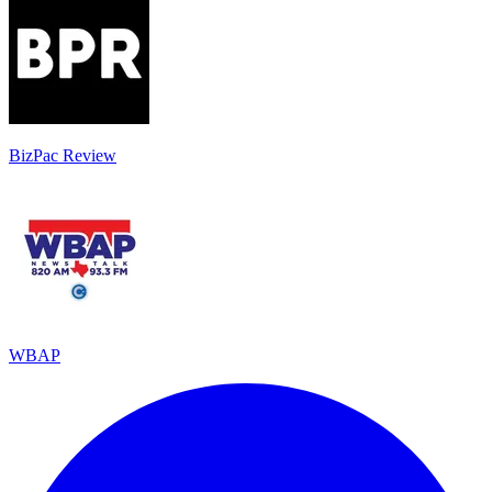
BizPac Review
WBAP