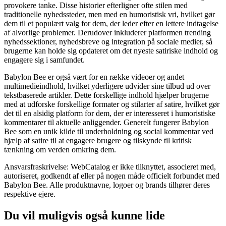
provokere tanke. Disse historier efterligner ofte stilen med
traditionelle nyhedssteder, men med en humoristisk vri, hvilket gør
dem til et populært valg for dem, der leder efter en lettere indtagelse
af alvorlige problemer. Derudover inkluderer platformen trending
nyhedssektioner, nyhedsbreve og integration på sociale medier, så
brugerne kan holde sig opdateret om det nyeste satiriske indhold og
engagere sig i samfundet.
Babylon Bee er også vært for en række videoer og andet
multimedieindhold, hvilket yderligere udvider sine tilbud ud over
tekstbaserede artikler. Dette forskellige indhold hjælper brugerne
med at udforske forskellige formater og stilarter af satire, hvilket gør
det til en alsidig platform for dem, der er interesseret i humoristiske
kommentarer til aktuelle anliggender. Generelt fungerer Babylon
Bee som en unik kilde til underholdning og social kommentar ved
hjælp af satire til at engagere brugere og tilskynde til kritisk
tænkning om verden omkring dem.
Ansvarsfraskrivelse: WebCatalog er ikke tilknyttet, associeret med,
autoriseret, godkendt af eller på nogen måde officielt forbundet med
Babylon Bee. Alle produktnavne, logoer og brands tilhører deres
respektive ejere.
Du vil muligvis også kunne lide