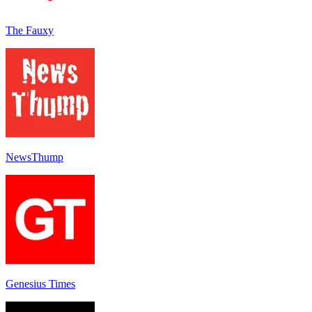
The Fauxy
NewsThump
Genesius Times