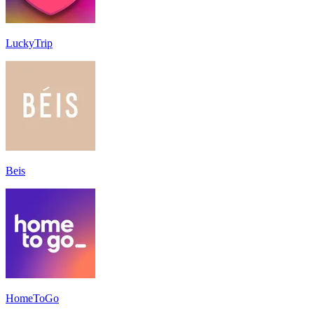
LuckyTrip
Beis
HomeToGo