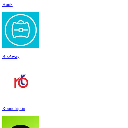
Huuk
BizAway
Roundtrip.in