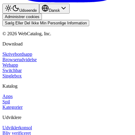
Udseende
Dansk
Administrer cookies
Sælg Eller Del Ikke Min Personlige Information
©
2026
WebCatalog, Inc.
Download
Skrivebordsapp
Browserudvidelse
Webapp
Switchbar
Singlebox
Katalog
Apps
Spil
Kategorier
Udviklere
Udviklerkonsol
Bliv verificeret