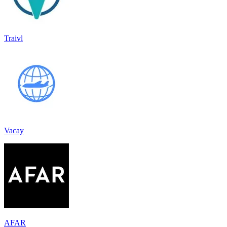
Traivl
Vacay
AFAR