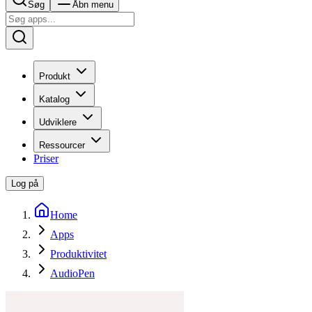
Søg
Åbn menu
Produkt
Katalog
Udviklere
Ressourcer
Priser
Log på
Home
Apps
Produktivitet
AudioPen