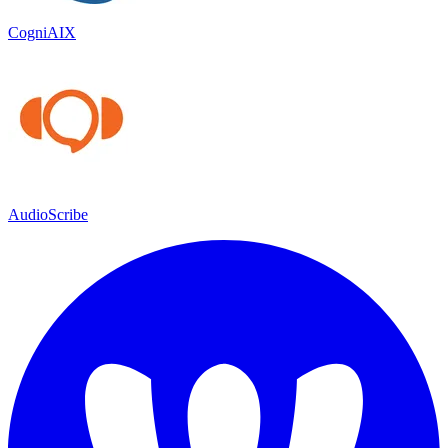
CogniAIX
AudioScribe