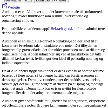
Download til macOS
Download til Windows
Website
Audiopen er en AI-drevet app, der konverterer tale til strukturerede
noter og tilbyder funktioner som resume, oversættelse og
organisering af noter.
Er du udvikleren af denne app?
Bekræft ejerskab
for at administrere
denne appside.
Audiopen er en alsidig AI-drevet Notetaking-app designet til at
konvertere Freeform-tale til strukturerede noter. Det tilbyder en
brugervenlig grænseflade, der forenkler processen med at diktere og
organisere noter. Appen udmærker sig ved at transkribere det talte
diktat til læsbar tekst, hvilket gør den ideel til personlig note-tag og
indholdsoprettelse.
En af Audiopen's nøglefunktioner er dens evne til at oprette resume
baseret på flere noter, så brugerne hurtigt kan forstå essensen af ​​
deres optagelser. Derudover understøtter det realtidsoversættelse,
hvilket gør det muligt for brugere at diktere på et sprog og modtage
noter i et andet. Denne funktion er især nyttig for flersprogede
brugere eller dem, der arbejder i internationale miljøer.
Audiopen giver omfattende muligheder for at organisere, eksportere
og offentliggøre noter. Brugere kan gemme noter som specialmærket