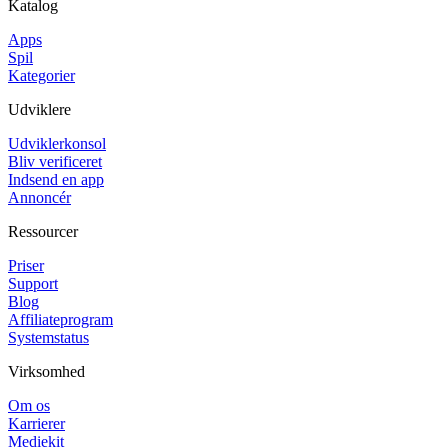
Katalog
Apps
Spil
Kategorier
Udviklere
Udviklerkonsol
Bliv verificeret
Indsend en app
Annoncér
Ressourcer
Priser
Support
Blog
Affiliateprogram
Systemstatus
Virksomhed
Om os
Karrierer
Mediekit