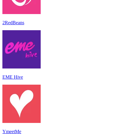
2RedBeans
EME Hive
YmeetMe