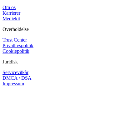
Om os
Karrierer
Mediekit
Overholdelse
Trust Center
Privatlivspolitik
Cookiepolitik
Juridisk
Servicevilkår
DMCA / DSA
Impressum