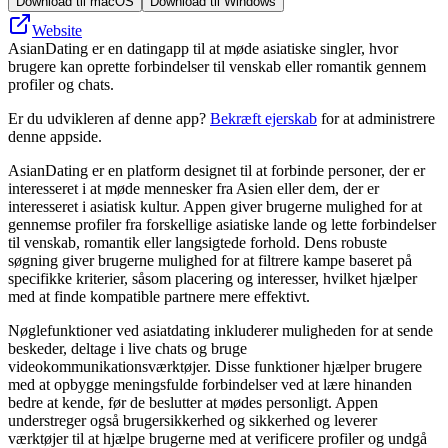
Download til macOS
Download til Windows
Website
AsianDating er en datingapp til at møde asiatiske singler, hvor
brugere kan oprette forbindelser til venskab eller romantik gennem
profiler og chats.
Er du udvikleren af denne app?
Bekræft ejerskab
for at administrere
denne appside.
AsianDating er en platform designet til at forbinde personer, der er
interesseret i at møde mennesker fra Asien eller dem, der er
interesseret i asiatisk kultur. Appen giver brugerne mulighed for at
gennemse profiler fra forskellige asiatiske lande og lette forbindelser
til venskab, romantik eller langsigtede forhold. Dens robuste
søgning giver brugerne mulighed for at filtrere kampe baseret på
specifikke kriterier, såsom placering og interesser, hvilket hjælper
med at finde kompatible partnere mere effektivt.
Nøglefunktioner ved asiatdating inkluderer muligheden for at sende
beskeder, deltage i live chats og bruge
videokommunikationsværktøjer. Disse funktioner hjælper brugere
med at opbygge meningsfulde forbindelser ved at lære hinanden
bedre at kende, før de beslutter at mødes personligt. Appen
understreger også brugersikkerhed og sikkerhed og leverer
værktøjer til at hjælpe brugerne med at verificere profiler og undgå