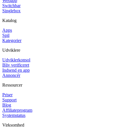
Webapp
Switchbar
Singlebox
Katalog
Apps
Spil
Kategorier
Udviklere
Udviklerkonsol
Bliv verificeret
Indsend en app
Annoncér
Ressourcer
Priser
Support
Blog
Affiliateprogram
Systemstatus
Virksomhed