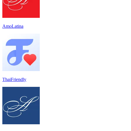
AmoLatina
ThaiFriendly