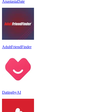
AnastasiaDate
AdultFriendFinder
DatingbyAI