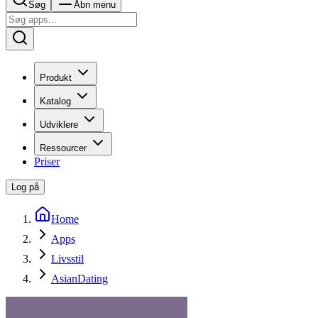
Søg
Åbn menu
Produkt
Katalog
Udviklere
Ressourcer
Priser
Log på
Home
Apps
Livsstil
AsianDating