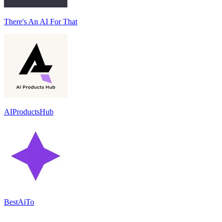
There's An AI For That
AIProductsHub
BestAiTo