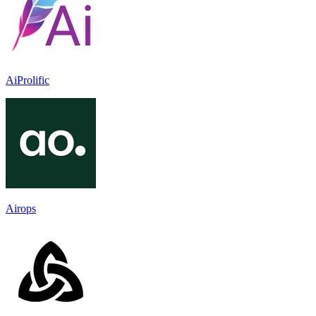
AiProlific
Airops