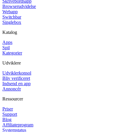
Skrivebordsapp
Browserudvidelse
Webapp
Switchbar
Singlebox
Katalog
Apps
Spil
Kategorier
Udviklere
Udviklerkonsol
Bliv verificeret
Indsend en app
Annoncér
Ressourcer
Priser
Support
Blog
Affiliateprogram
Systemstatus