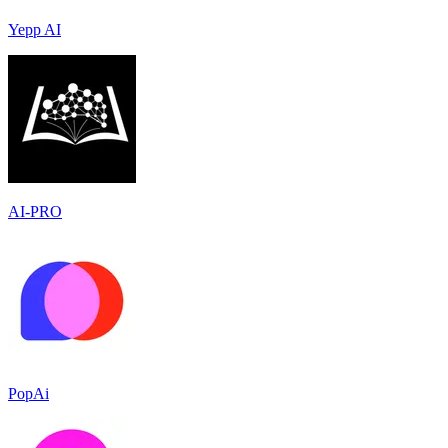
Yepp AI
AI-PRO
PopAi