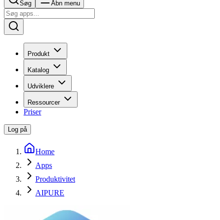
Søg
Åbn menu
Produkt
Katalog
Udviklere
Ressourcer
Priser
Log på
Home
Apps
Produktivitet
AIPURE