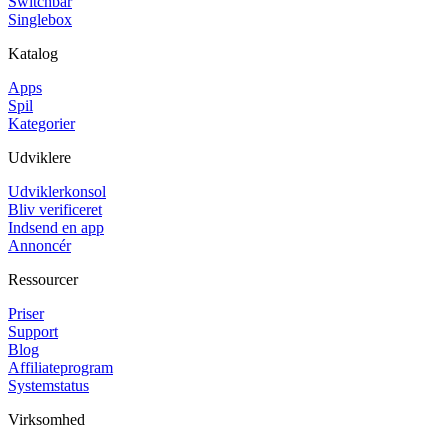
Switchbar
Singlebox
Katalog
Apps
Spil
Kategorier
Udviklere
Udviklerkonsol
Bliv verificeret
Indsend en app
Annoncér
Ressourcer
Priser
Support
Blog
Affiliateprogram
Systemstatus
Virksomhed