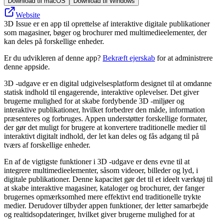
Download til macOS
Download til Windows
Website
3D Issue er en app til oprettelse af interaktive digitale publikationer
som magasiner, bøger og brochurer med multimedieelementer, der
kan deles på forskellige enheder.
Er du udvikleren af denne app?
Bekræft ejerskab
for at administrere
denne appside.
3D -udgave er en digital udgivelsesplatform designet til at omdanne
statisk indhold til engagerende, interaktive oplevelser. Det giver
brugerne mulighed for at skabe fordybende 3D -miljøer og
interaktive publikationer, hvilket forbedrer den måde, information
præsenteres og forbruges. Appen understøtter forskellige formater,
der gør det muligt for brugere at konvertere traditionelle medier til
interaktivt digitalt indhold, der let kan deles og fås adgang til på
tværs af forskellige enheder.
En af de vigtigste funktioner i 3D -udgave er dens evne til at
integrere multimedieelementer, såsom videoer, billeder og lyd, i
digitale publikationer. Denne kapacitet gør det til et ideelt værktøj til
at skabe interaktive magasiner, kataloger og brochurer, der fanger
brugernes opmærksomhed mere effektivt end traditionelle trykte
medier. Derudover tilbyder appen funktioner, der letter samarbejde
og realtidsopdateringer, hvilket giver brugerne mulighed for at