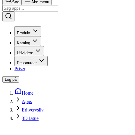
Søg
Åbn menu
Produkt
Katalog
Udviklere
Ressourcer
Priser
Log på
Home
Apps
Erhvervsliv
3D Issue