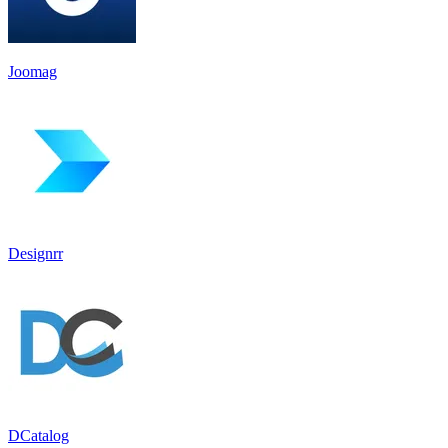
Joomag
Designrr
DCatalog