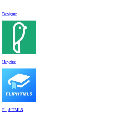
Designrr
Heyzine
FlipHTML5