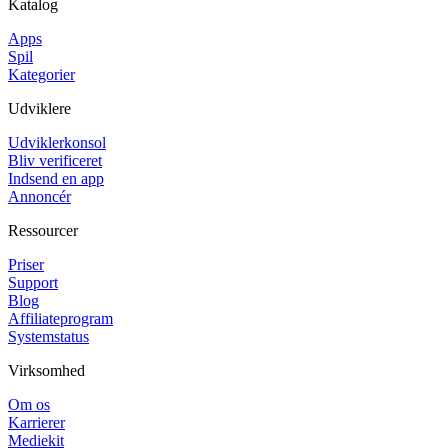
Katalog
Apps
Spil
Kategorier
Udviklere
Udviklerkonsol
Bliv verificeret
Indsend en app
Annoncér
Ressourcer
Priser
Support
Blog
Affiliateprogram
Systemstatus
Virksomhed
Om os
Karrierer
Mediekit