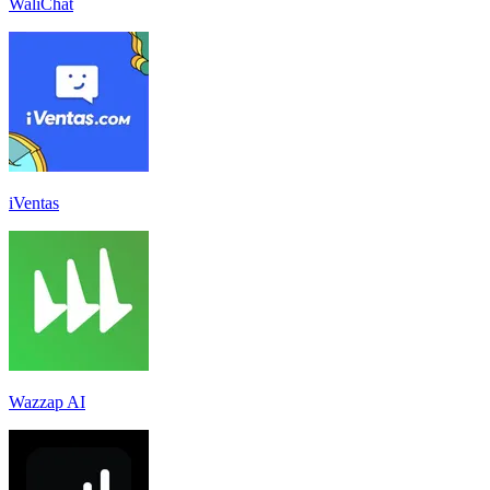
WaliChat
iVentas
Wazzap AI