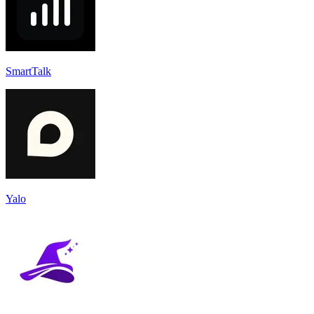
SmartTalk
Yalo