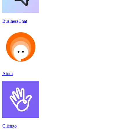
BusinessChat
Atom
Cliengo