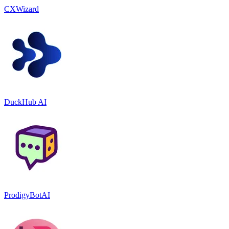
CXWizard
DuckHub AI
ProdigyBotAI