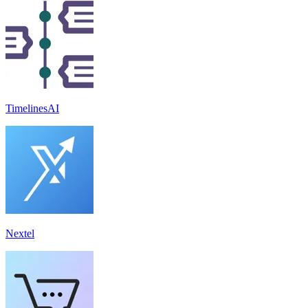
TimelinesAI
Nextel