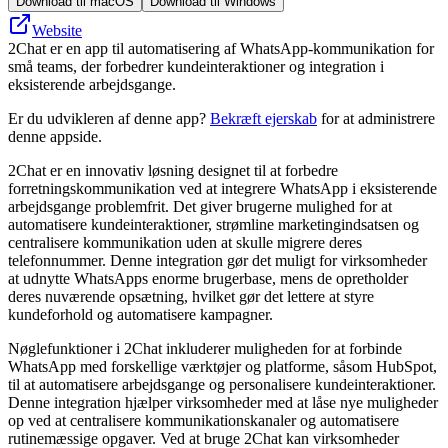
Download til macOS
Download til Windows
Website
2Chat er en app til automatisering af WhatsApp-kommunikation for
små teams, der forbedrer kundeinteraktioner og integration i
eksisterende arbejdsgange.
Er du udvikleren af denne app?
Bekræft ejerskab
for at administrere
denne appside.
2Chat er en innovativ løsning designet til at forbedre
forretningskommunikation ved at integrere WhatsApp i eksisterende
arbejdsgange problemfrit. Det giver brugerne mulighed for at
automatisere kundeinteraktioner, strømline marketingindsatsen og
centralisere kommunikation uden at skulle migrere deres
telefonnummer. Denne integration gør det muligt for virksomheder
at udnytte WhatsApps enorme brugerbase, mens de opretholder
deres nuværende opsætning, hvilket gør det lettere at styre
kundeforhold og automatisere kampagner.
Nøglefunktioner i 2Chat inkluderer muligheden for at forbinde
WhatsApp med forskellige værktøjer og platforme, såsom HubSpot,
til at automatisere arbejdsgange og personalisere kundeinteraktioner.
Denne integration hjælper virksomheder med at låse nye muligheder
op ved at centralisere kommunikationskanaler og automatisere
rutinemæssige opgaver. Ved at bruge 2Chat kan virksomheder