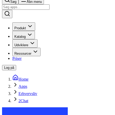
Søg
Åbn menu
Produkt
Katalog
Udviklere
Ressourcer
Priser
Log på
Home
Apps
Erhvervsliv
2Chat