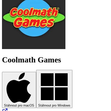
Coolmath Games
Stáhnout pro macOS
Stáhnout pro Windows