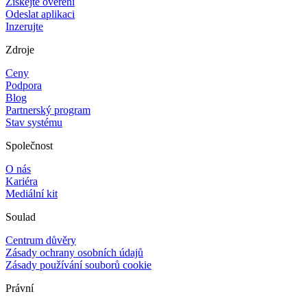
Získejte ověření
Odeslat aplikaci
Inzerujte
Zdroje
Ceny
Podpora
Blog
Partnerský program
Stav systému
Společnost
O nás
Kariéra
Mediální kit
Soulad
Centrum důvěry
Zásady ochrany osobních údajů
Zásady používání souborů cookie
Právní