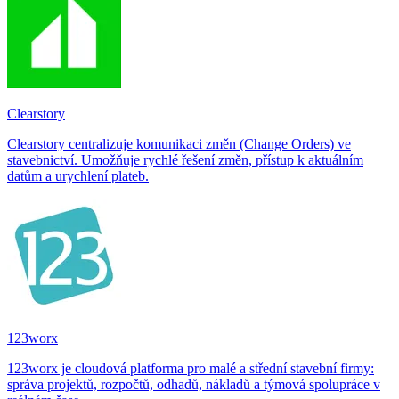
Clearstory
Clearstory centralizuje komunikaci změn (Change Orders) ve
stavebnictví. Umožňuje rychlé řešení změn, přístup k aktuálním
datům a urychlení plateb.
123worx
123worx je cloudová platforma pro malé a střední stavební firmy:
správa projektů, rozpočtů, odhadů, nákladů a týmová spolupráce v