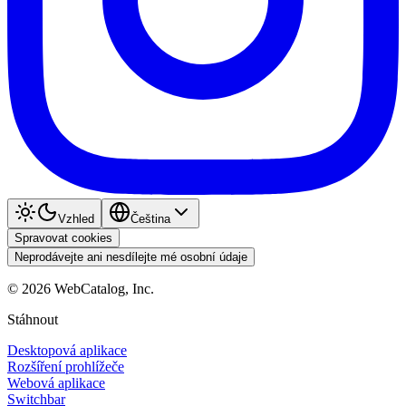
Vzhled
Čeština
Spravovat cookies
Neprodávejte ani nesdílejte mé osobní údaje
©
2026
WebCatalog, Inc.
Stáhnout
Desktopová aplikace
Rozšíření prohlížeče
Webová aplikace
Switchbar