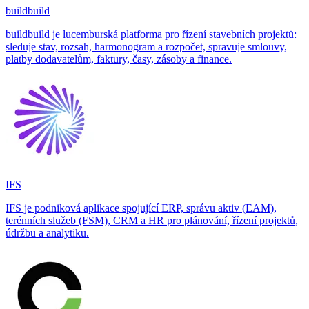
buildbuild
buildbuild je lucemburská platforma pro řízení stavebních projektů:
sleduje stav, rozsah, harmonogram a rozpočet, spravuje smlouvy,
platby dodavatelům, faktury, časy, zásoby a finance.
IFS
IFS je podniková aplikace spojující ERP, správu aktiv (EAM),
terénních služeb (FSM), CRM a HR pro plánování, řízení projektů,
údržbu a analytiku.