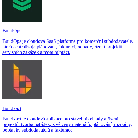
BuildOps
BuildOps je cloudová SaaS platforma pro komerční subdodavatele,
která centralizuje plánování, fakturaci, odhady, řízení projektů,
servisních zakázek a mobilní práci.
Buildxact
Buildxact je cloudová aplikace pro stavební odhady a řízení
projektů: tvorba nabídek, živé ceny materiálů, plánování, rozpočty,
poptávky subdodavatelů a fakturace.