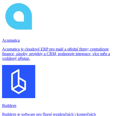
Acumatica
Acumatica je cloudové ERP pro malé a střední firmy; centralizuje
finance, zásoby, projekty a CRM, podporuje integrace, více měn a
vzdálený přístup.
Buildern
Buildern je software pro řízení rezidenčních i komerčních