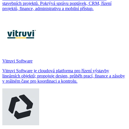
stavebních projektů. Pokrývá správu poptávek, CRM, řízení
projektů, finance, administrativu a mobilní přístup.
Vitruvi Software
Vitruvi Software je cloudová platforma pro řízení výstavby
lineárních objektů; propojuje design, průběh prací, finance a zásoby
v reálném čase pro koordinaci a kontrolu.