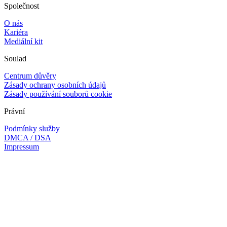
Společnost
O nás
Kariéra
Mediální kit
Soulad
Centrum důvěry
Zásady ochrany osobních údajů
Zásady používání souborů cookie
Právní
Podmínky služby
DMCA / DSA
Impressum