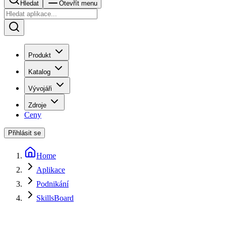
Hledat
Otevřít menu
Produkt
Katalog
Vývojáři
Zdroje
Ceny
Přihlásit se
Home
Aplikace
Podnikání
SkillsBoard