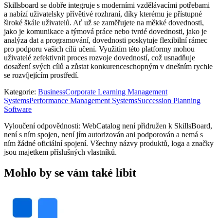
Skillsboard se dobře integruje s moderními vzdělávacími potřebami
a nabízí uživatelsky přívětivé rozhraní, díky kterému je přístupné
široké škále uživatelů. Ať už se zaměřujete na měkké dovednosti,
jako je komunikace a týmová práce nebo tvrdé dovednosti, jako je
analýza dat a programování, dovednosti poskytuje flexibilní rámec
pro podporu vašich cílů učení. Využitím této platformy mohou
uživatelé zefektivnit proces rozvoje dovedností, což usnadňuje
dosažení svých cílů a zůstat konkurenceschopným v dnešním rychle
se rozvíjejícím prostředí.
Kategorie
:
Business
Corporate Learning Management
Systems
Performance Management Systems
Succession Planning
Software
Vyloučení odpovědnosti: WebCatalog není přidružen k SkillsBoard,
není s ním spojen, není jím autorizován ani podporován a nemá s
ním žádné oficiální spojení. Všechny názvy produktů, loga a značky
jsou majetkem příslušných vlastníků.
Mohlo by se vám také líbit