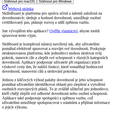
Stáhnout pro macOS
Stáhnout pro Windows
Webová stránka
SkillsBoard je platforma pro správu učení a talentů založená na
dovednostech: sleduje a hodnotí dovednosti, umožňuje osobní
certifikovaný pas, plánuje rozvoj a sdílí zpětnou vazbu.
Jste vývojářem této aplikace?
Ověřte vlastnictví
, abyste mohli
spravovat tento výpis.
Skillboard je komplexní nástroj navržený tak, aby uživatelům
pomáhal efektivně spravovat a rozvíjet své dovednosti. Poskytuje
strukturovanou platformu, kde jednotlivci mohou sledovat svůj
pokrok, stanovit cíle a zlepšit své schopnosti v různých kategoriích
dovedností. Aplikace podporuje uživatele při organizaci jejich
výukové cesty tím, že nabízí funkce, které usnadňují hodnocení
dovedností, stanovení cílů a sledování pokroku.
Jednou z klíčových výhod paluby dovedností je jeho schopnost
pomáhat uživatelům identifikovat oblasti pro zlepšení a vytváření
osobních rozvojových plánů. To je zvláště užitečné pro jednotlivce,
kteří chtějí zlepšit své odborné dovednosti nebo osobní schopnosti.
Aplikace také podporuje spolupráci a zpětnou vazbu, což
uživatelům umožňuje spolupracovat s ostatními a přijímat informace
o jejich výkonu.