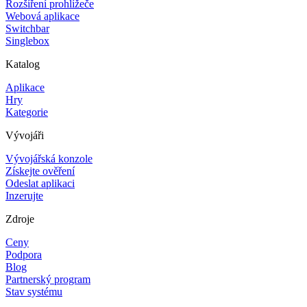
Rozšíření prohlížeče
Webová aplikace
Switchbar
Singlebox
Katalog
Aplikace
Hry
Kategorie
Vývojáři
Vývojářská konzole
Získejte ověření
Odeslat aplikaci
Inzerujte
Zdroje
Ceny
Podpora
Blog
Partnerský program
Stav systému