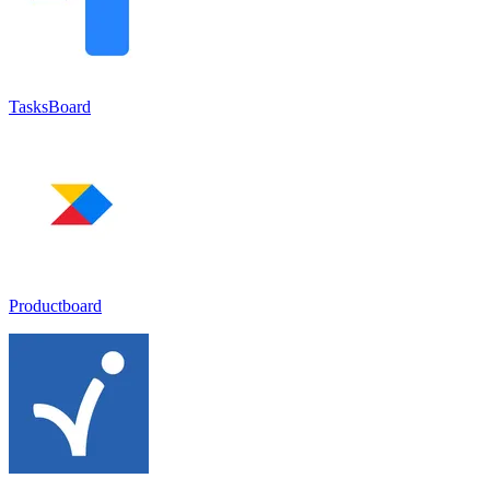
TasksBoard
Productboard