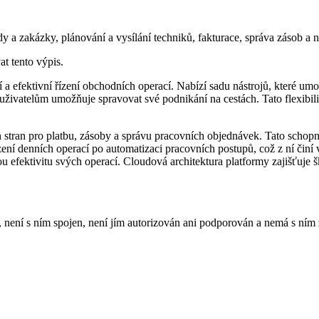
dy a zakázky, plánování a vysílání techniků, fakturace, správa zásob a 
at tento výpis.
a efektivní řízení obchodních operací. Nabízí sadu nástrojů, které umo
uživatelům umožňuje spravovat své podnikání na cestách. Tato flexibilit
ch stran pro platbu, zásoby a správu pracovních objednávek. Tato schopn
ení denních operací po automatizaci pracovních postupů, což z ní činí v
u efektivitu svých operací. Cloudová architektura platformy zajišťuje š
ení s ním spojen, není jím autorizován ani podporován a nemá s ním ž