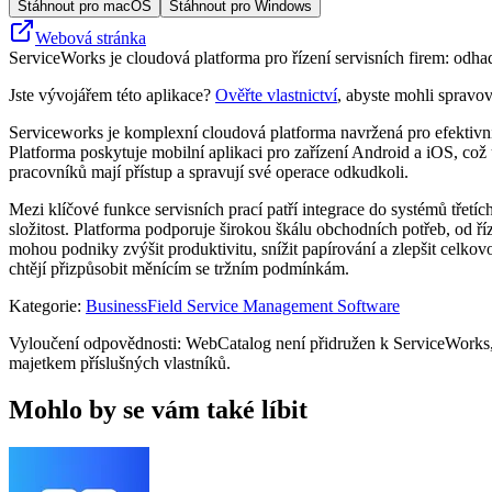
Stáhnout pro macOS
Stáhnout pro Windows
Webová stránka
ServiceWorks je cloudová platforma pro řízení servisních firem: odha
Jste vývojářem této aplikace?
Ověřte vlastnictví
, abyste mohli spravov
Serviceworks je komplexní cloudová platforma navržená pro efektivní 
Platforma poskytuje mobilní aplikaci pro zařízení Android a iOS, což 
pracovníků mají přístup a spravují své operace odkudkoli.
Mezi klíčové funkce servisních prací patří integrace do systémů třetí
složitost. Platforma podporuje širokou škálu obchodních potřeb, od říz
mohou podniky zvýšit produktivitu, snížit papírování a zlepšit celkovo
chtějí přizpůsobit měnícím se tržním podmínkám.
Kategorie
:
Business
Field Service Management Software
Vyloučení odpovědnosti: WebCatalog není přidružen k ServiceWorks, n
majetkem příslušných vlastníků.
Mohlo by se vám také líbit