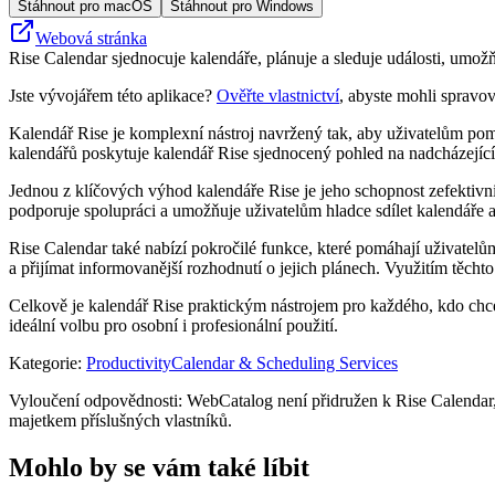
Stáhnout pro macOS
Stáhnout pro Windows
Webová stránka
Rise Calendar sjednocuje kalendáře, plánuje a sleduje události, umožňu
Jste vývojářem této aplikace?
Ověřte vlastnictví
, abyste mohli spravov
Kalendář Rise je komplexní nástroj navržený tak, aby uživatelům pomoh
kalendářů poskytuje kalendář Rise sjednocený pohled na nadcházející
Jednou z klíčových výhod kalendáře Rise je jeho schopnost zefektivni
podporuje spolupráci a umožňuje uživatelům hladce sdílet kalendáře a 
Rise Calendar také nabízí pokročilé funkce, které pomáhají uživatelům
a přijímat informovanější rozhodnutí o jejich plánech. Využitím těcht
Celkově je kalendář Rise praktickým nástrojem pro každého, kdo chce zl
ideální volbu pro osobní i profesionální použití.
Kategorie
:
Productivity
Calendar & Scheduling Services
Vyloučení odpovědnosti: WebCatalog není přidružen k Rise Calendar, 
majetkem příslušných vlastníků.
Mohlo by se vám také líbit