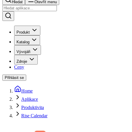
Hledat
Otevřít menu
Produkt
Katalog
Vývojáři
Zdroje
Ceny
Přihlásit se
Home
Aplikace
Produktivita
Rise Calendar