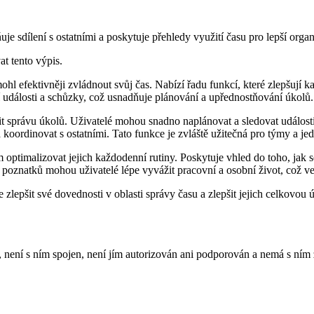
je sdílení s ostatními a poskytuje přehledy využití času pro lepší organ
at tento výpis.
l efektivněji zvládnout svůj čas. Nabízí řadu funkcí, které zlepšují ka
 události a schůzky, což usnadňuje plánování a upřednostňování úkolů.
t správu úkolů. Uživatelé mohou snadno naplánovat a sledovat události a
koordinovat s ostatními. Tato funkce je zvláště užitečná pro týmy a jedn
 optimalizovat jejich každodenní rutiny. Poskytuje vhled do toho, jak se
o poznatků mohou uživatelé lépe vyvážit pracovní a osobní život, což ve
epšit své dovednosti v oblasti správy času a zlepšit jejich celkovou úč
není s ním spojen, není jím autorizován ani podporován a nemá s ním 