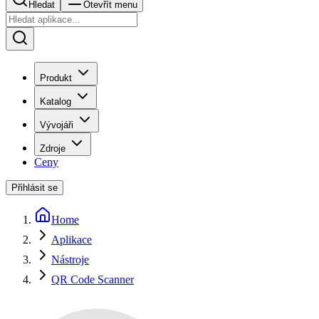
Hledat
Otevřít menu
Produkt
Katalog
Vývojáři
Zdroje
Ceny
Přihlásit se
Home
Aplikace
Nástroje
QR Code Scanner