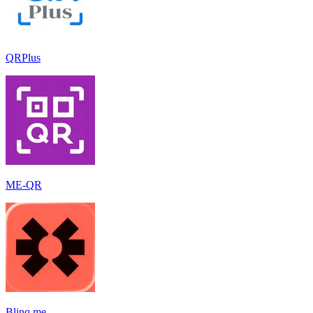
QRPlus
ME-QR
Blinq.me