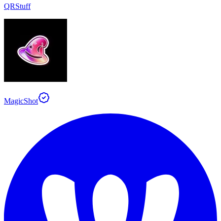
QRStuff
MagicShot