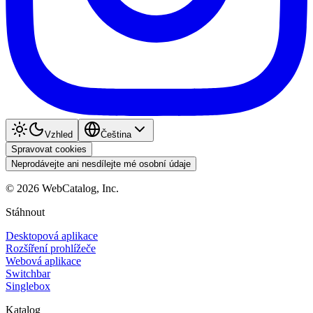
Vzhled
Čeština
Spravovat cookies
Neprodávejte ani nesdílejte mé osobní údaje
©
2026
WebCatalog, Inc.
Stáhnout
Desktopová aplikace
Rozšíření prohlížeče
Webová aplikace
Switchbar
Singlebox
Katalog