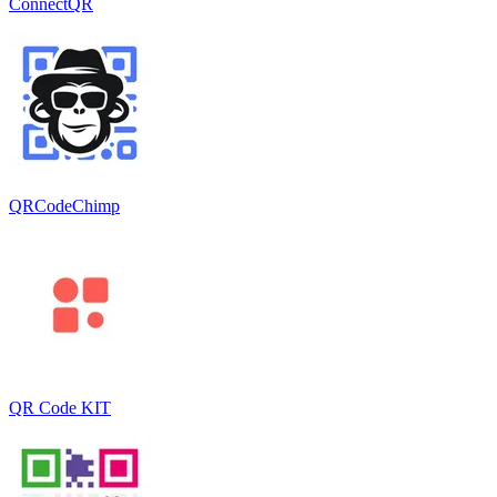
ConnectQR
QRCodeChimp
QR Code KIT