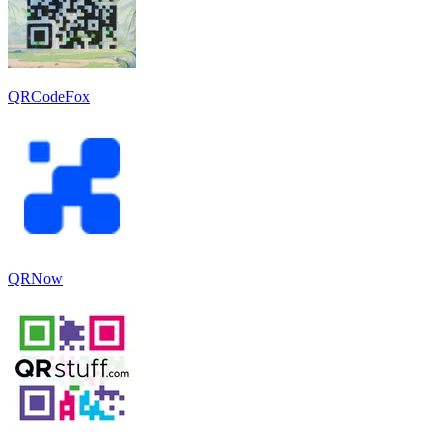
QRCodeFox
QRNow