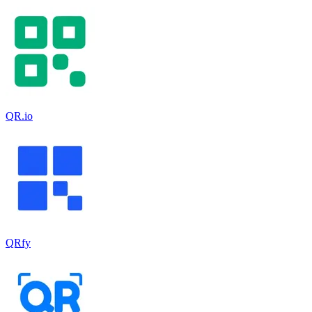
QR.io
QRfy