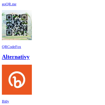
goQR.me
QRCodeFox
Alternativy
Bitly