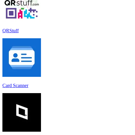
QRStuff
Card Scanner