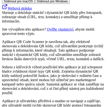
Stáhnout pro macOS
Stáhnout pro Windows
Webová stránka
Skenuje a dekóduje statické i dynamické QR kódy přes fotoaparát,
zobrazuje obsah (URL, text, kontakty) a umožňuje přístup k
informacím.
Jste vývojářem této aplikace?
Ověřte vlastnictví
, abyste mohli
spravovat tento výpis.
Aplikace QR Code Scanner je navržena tak, aby efektivně
skenovala a dekódovala QR kódy, což uživatelům poskytuje rychlý
přístup k informacím, které obsahují. Tato aplikace podporuje
statické i dynamické QR kódy, což uživatelům umožňuje zobrazit
širokou škálu datových typů, včetně URL, textu, kontaktů a dalších.
Jednou z klíčových výhod používání této aplikace je její schopnost
hladce zvládnout různé typy QR kódů. Zejména dynamické QR
kódy nabízejí pokročilé funkce, jako je sledování v reálném čase a
upravitelný obsah, které mohou být užitečné pro marketingové
kampaně nebo správu zásob. Samotná aplikace se však zaměřuje na
skenování a dekódování, což z ní činí přímý nástroj pro každodenní
použití.
Aplikace je uživatelsky přívětivá a snadno se naviguje a zajišťuje,
aby uživatelé mohli rychle skenovat QR kódy pomocí fotoaparátu