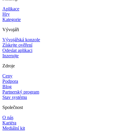
Aplikace
Hry
Kategorie
Vývojáři
Vývojářská konzole
Získejte ověření
Odeslat aplikaci
Inzerujte
Zdroje
Ceny
Podpora
Blog
Partnerský program
Stav systému
Společnost
O nás
Kariéra
Mediální kit