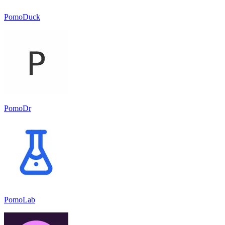
PomoDuck
PomoDr
PomoLab