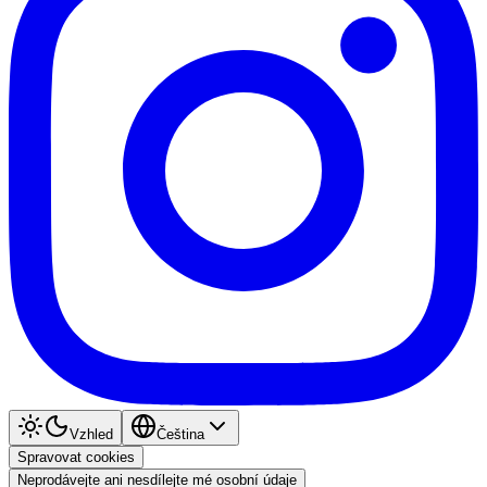
Vzhled
Čeština
Spravovat cookies
Neprodávejte ani nesdílejte mé osobní údaje