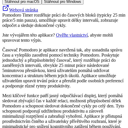
Stáhnout pro macOS
Stáhnout pro Windows
Webová stránka
Pomodoro Timer rozděluje práci do časových bloků (typicky 25 min
práce/5 min pauza), umožňuje upravit délky intervalů, zobrazuje
odpočet a sleduje dokončené cykly.
Jste vývojářem této aplikace?
Ověřte vlastnictví
, abyste mohli
spravovat tento výpis.
Časovač Pomodoro je aplikace navržená tak, aby usnadnila správu
času a vylepšilo zaostření pomocí techniky Pomodoro. Poskytuje
jednoduchý a přizpůsobitelný časovač, který rozděluje práci do
zaměřených intervalů, obvykle 25 minut práce následované
5minutovou přestávkou, která uživatelům pomáhá udržovat
koncentraci a strukturu během jejich úkolů. Aplikace umožňuje
uživatelům upravit trvání práce a přerušit podle osobních preferencí
a podporuje různé rytmy produktivity.
Mezi klíčové funkce patří jasný odpočítávací displej, který pomáhá
sledovat zbývající čas v každé relaci, možnosti přizpůsobení délek
Pomodoro a schopnost sledovat dokončené cykly po celý den. Tyto
schopnosti podporují udržitelnou produktivitu a zároveň
minimalizují rozptýlení a zabraňují vyhoření. Aplikace je přístupná
prostřednictvím čistého a uživatelsky přívětivého rozhraní, které je
minimalistické pro snížení kognitivního zatížení během používání.