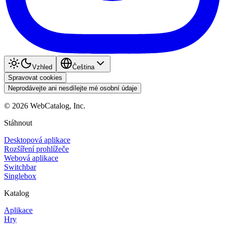
Vzhled
Čeština
Spravovat cookies
Neprodávejte ani nesdílejte mé osobní údaje
©
2026
WebCatalog, Inc.
Stáhnout
Desktopová aplikace
Rozšíření prohlížeče
Webová aplikace
Switchbar
Singlebox
Katalog
Aplikace
Hry