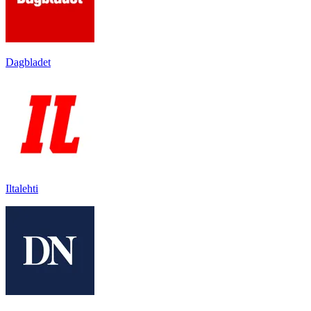
Dagbladet
Iltalehti