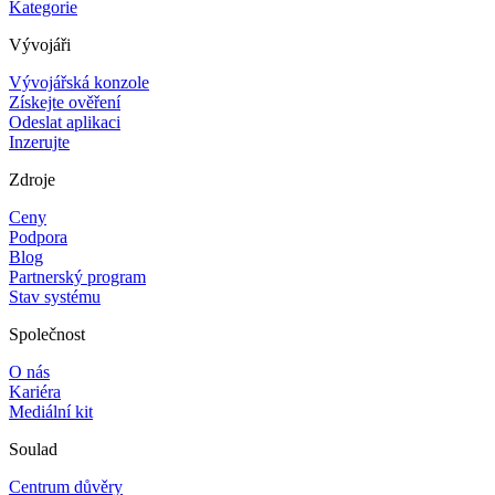
Kategorie
Vývojáři
Vývojářská konzole
Získejte ověření
Odeslat aplikaci
Inzerujte
Zdroje
Ceny
Podpora
Blog
Partnerský program
Stav systému
Společnost
O nás
Kariéra
Mediální kit
Soulad
Centrum důvěry