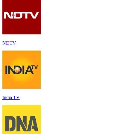
NDTV
India TV