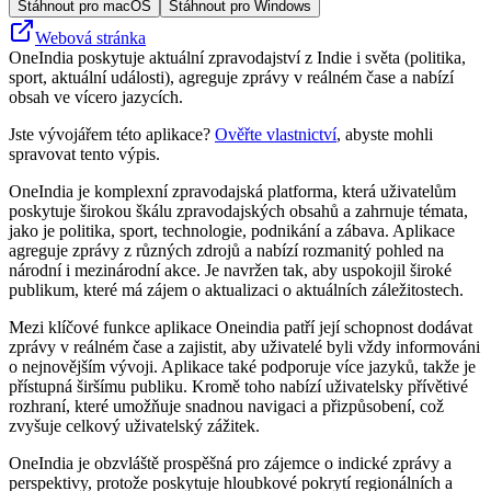
Stáhnout pro macOS
Stáhnout pro Windows
Webová stránka
OneIndia poskytuje aktuální zpravodajství z Indie i světa (politika,
sport, aktuální události), agreguje zprávy v reálném čase a nabízí
obsah ve vícero jazycích.
Jste vývojářem této aplikace?
Ověřte vlastnictví
, abyste mohli
spravovat tento výpis.
OneIndia je komplexní zpravodajská platforma, která uživatelům
poskytuje širokou škálu zpravodajských obsahů a zahrnuje témata,
jako je politika, sport, technologie, podnikání a zábava. Aplikace
agreguje zprávy z různých zdrojů a nabízí rozmanitý pohled na
národní i mezinárodní akce. Je navržen tak, aby uspokojil široké
publikum, které má zájem o aktualizaci o aktuálních záležitostech.
Mezi klíčové funkce aplikace Oneindia patří její schopnost dodávat
zprávy v reálném čase a zajistit, aby uživatelé byli vždy informováni
o nejnovějším vývoji. Aplikace také podporuje více jazyků, takže je
přístupná širšímu publiku. Kromě toho nabízí uživatelsky přívětivé
rozhraní, které umožňuje snadnou navigaci a přizpůsobení, což
zvyšuje celkový uživatelský zážitek.
OneIndia je obzvláště prospěšná pro zájemce o indické zprávy a
perspektivy, protože poskytuje hloubkové pokrytí regionálních a