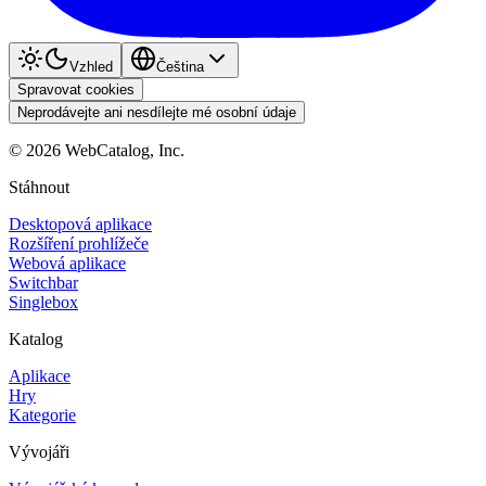
Vzhled
Čeština
Spravovat cookies
Neprodávejte ani nesdílejte mé osobní údaje
©
2026
WebCatalog, Inc.
Stáhnout
Desktopová aplikace
Rozšíření prohlížeče
Webová aplikace
Switchbar
Singlebox
Katalog
Aplikace
Hry
Kategorie
Vývojáři