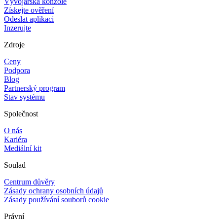
Vývojářská konzole
Získejte ověření
Odeslat aplikaci
Inzerujte
Zdroje
Ceny
Podpora
Blog
Partnerský program
Stav systému
Společnost
O nás
Kariéra
Mediální kit
Soulad
Centrum důvěry
Zásady ochrany osobních údajů
Zásady používání souborů cookie
Právní