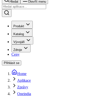
Hledat
Otevřít menu
Produkt
Katalog
Vývojáři
Zdroje
Ceny
Přihlásit se
Home
Aplikace
Zprávy
Oneindia