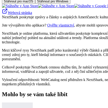
Stáhnout pro macOS
Stáhnout pro Windows
Webová stránka
NextShark poskytuje zprávy a články o asijských Američanech: kultura
Jste vývojářem této aplikace?
Ověřte vlastnictví
, abyste mohli spravov
NextShark je online platforma, která uživatelům poskytuje komplexní 
nabízí jedinečný pohled na aktuální události a trendy. Platforma slouž
technologie.
Mezi klíčové rysy NextShark patří jeho kurátorský výběr článků a příb
cenný zdroj pro ty, kteří hledají informace o současných otázkách. C
porozumění.
Celkově poskytuje NextShark cennou službu tím, že nabízí vyhrazený 
informoval, vzdělával a zapojil uživatele, což z něj činí užitečným z
Vyloučení odpovědnosti: WebCatalog není přidružen k NextShark, není
majetkem příslušných vlastníků.
Mohlo by se vám také líbit