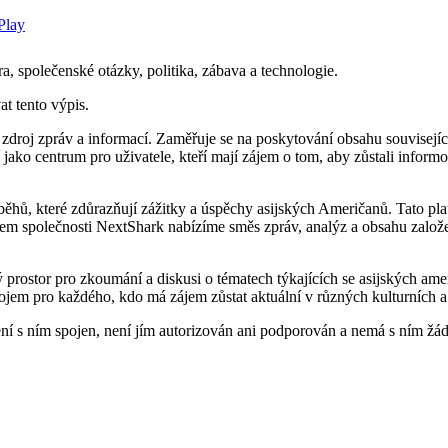
, společenské otázky, politika, zábava a technologie.
at tento výpis.
zdroj zpráv a informací. Zaměřuje se na poskytování obsahu souvisejíc
í jako centrum pro uživatele, kteří mají zájem o tom, aby zůstali infor
ěhů, které zdůrazňují zážitky a úspěchy asijských Američanů. Tato platf
ílem společnosti NextShark nabízíme směs zpráv, analýz a obsahu založ
prostor pro zkoumání a diskusi o tématech týkajících se asijských ame
drojem pro každého, kdo má zájem zůstat aktuální v různých kulturních a
 s ním spojen, není jím autorizován ani podporován a nemá s ním žádn