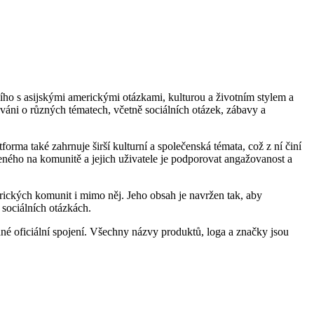
ího s asijskými americkými otázkami, kulturou a životním stylem a
mováni o různých tématech, včetně sociálních otázek, zábavy a
orma také zahrnuje širší kulturní a společenská témata, což z ní činí
eného na komunitě a jejich uživatele je podporovat angažovanost a
rických komunit i mimo něj. Jeho obsah je navržen tak, aby
 sociálních otázkách.
é oficiální spojení. Všechny názvy produktů, loga a značky jsou