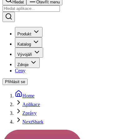
Hledat
Otevřít menu
Produkt
Katalog
Vývojáři
Zdroje
Ceny
Přihlásit se
Home
Aplikace
Zprávy
NextShark