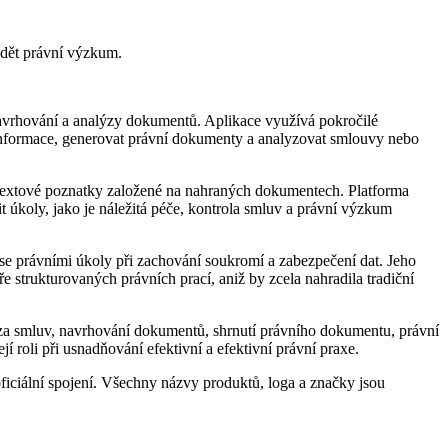
ádět právní výzkum.
 navrhování a analýzy dokumentů. Aplikace využívá pokročilé
é informace, generovat právní dokumenty a analyzovat smlouvy nebo
ntextové poznatky založené na nahraných dokumentech. Platforma
 úkoly, jako je náležitá péče, kontrola smluv a právní výzkum
 se právními úkoly při zachování soukromí a zabezpečení dat. Jeho
strukturovaných právních prací, aniž by zcela nahradila tradiční
alýza smluv, navrhování dokumentů, shrnutí právního dokumentu, právní
 roli při usnadňování efektivní a efektivní právní praxe.
iciální spojení. Všechny názvy produktů, loga a značky jsou