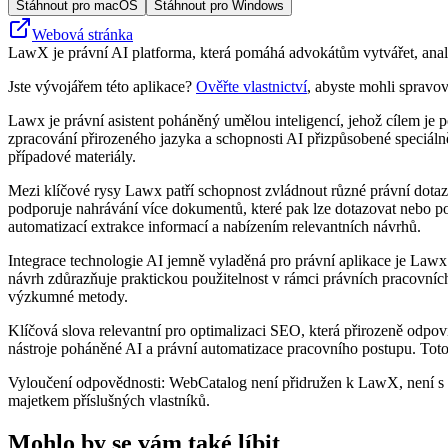
Stáhnout pro macOS
Stáhnout pro Windows
Webová stránka
LawX je právní AI platforma, která pomáhá advokátům vytvářet, ana
Jste vývojářem této aplikace?
Ověřte vlastnictví
, abyste mohli spravov
Lawx je právní asistent poháněný umělou inteligencí, jehož cílem je 
zpracování přirozeného jazyka a schopnosti AI přizpůsobené speciáln
případové materiály.
Mezi klíčové rysy Lawx patří schopnost zvládnout různé právní dota
podporuje nahrávání více dokumentů, které pak lze dotazovat nebo po
automatizací extrakce informací a nabízením relevantních návrhů.
Integrace technologie AI jemně vyladěná pro právní aplikace je Lawx
návrh zdůrazňuje praktickou použitelnost v rámci právních pracovníc
výzkumné metody.
Klíčová slova relevantní pro optimalizaci SEO, která přirozeně odpov
nástroje poháněné AI a právní automatizace pracovního postupu. Toto 
Vyloučení odpovědnosti: WebCatalog není přidružen k LawX, není s n
majetkem příslušných vlastníků.
Mohlo by se vám také líbit