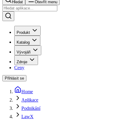
Hledat
Otevřít menu
Produkt
Katalog
Vývojáři
Zdroje
Ceny
Přihlásit se
Home
Aplikace
Podnikání
LawX