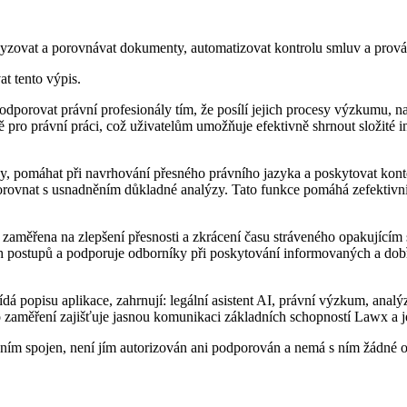
lyzovat a porovnávat dokumenty, automatizovat kontrolu smluv a prov
at tento výpis.
podporovat právní profesionály tím, že posílí jejich procesy výzkumu,
ě pro právní práci, což uživatelům umožňuje efektivně shrnout složit
zy, pomáhat při navrhování přesného právního jazyka a poskytovat ko
rovnat s usnadněním důkladné analýzy. Tato funkce pomáhá zefektivnit
 zaměřena na zlepšení přesnosti a zkrácení času stráveného opakujícím
h postupů a podporuje odborníky při poskytování informovaných a dobře 
ídá popisu aplikace, zahrnují: legální asistent AI, právní výzkum, an
zaměření zajišťuje jasnou komunikaci základních schopností Lawx a její
ím spojen, není jím autorizován ani podporován a nemá s ním žádné of