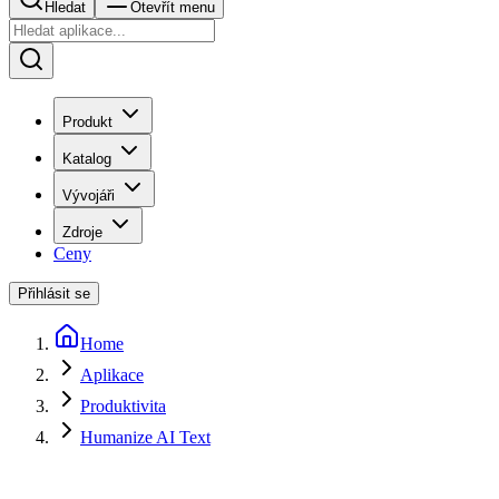
Hledat
Otevřít menu
Produkt
Katalog
Vývojáři
Zdroje
Ceny
Přihlásit se
Home
Aplikace
Produktivita
Humanize AI Text