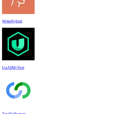
WriteHybrid
UnAIMyText
TextToHuman