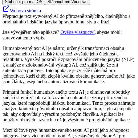
Stáhnout pro macOS
Stáhnout pro Windows
Webová stránka
Přepracuje text vytvořený AI do přirozeně znějícího, čitelnějšího a
originálního lidského jazyka úpravou tónu, stylu a frází.
Jste vývojářem této aplikace?
Ověřte vlastnictví
, abyste mohli
spravovat tento výpis.
Humanizovaný text AI je nástroj určený k transformaci obsahu
generovaného AI na lidský text, což zvyšuje jeho čitelnost a
relatibilitu. Využívá pokročilé zpracování přirozeného jazyka (NLP)
k analýze a zdokonalování výstupů AI, což zajišťuje, že zní
autenticky a poutavě. Tato aplikace je zvláště užitečná pro
jednotlivce, kteří chtějí zlepšit kvalitu obsahu generovaného AI, jako
jsou články, eseje nebo automatizovaná komunikace.
Primární funkcí humanizovaného textu AI je eliminovat roboticky
znějící slovní zásobu a frázování a nahradit je vzory přirozeného
jazyka, které napodobují lidskou komunikaci. Tento proces zahrnuje
analýzu kontextu původního obsahu a úpravu tónu, stylu a empatie
tak, aby odpovídaly výrazům podobným člověku. Aplikaci lze
použít v různých jazycích, což je všestranné pro globální aplikace.
Mezi klíčové rysy humanizovaného textu AI patří jeho schopnost
integrovat se s více modely psaní AI, vestavěný detektor AI pro