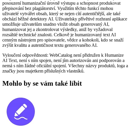
posouzení humanizační úrovně výstupu a schopnost produkovat
přepisování bez plagiátorství. Využitím těchto funkcí mohou
uživatelé vytvářet obsah, který se nejen cítí autentičtější, ale také
obchází běžné detektory AI. Uživatelsky přívětivé rozhraní aplikace
umožňuje uživatelům snadno vložit obsah generovaný AI,
humanizovat jej a zkontrolovat výsledky, aniž by vyžadoval
rozsáhlé technické znalosti. Celkově je humanizovaný text AI
cenným nástrojem pro spisovatele, vědce a kohokoli, kdo se snaží
zvýšit kvalitu a autentičnost textu generovaného AI.
Vyloučení odpovědnosti: WebCatalog není přidružen k Humanize
AI Text, není s ním spojen, není jím autorizován ani podporován a
nemá s ním žádné oficiální spojení. Všechny názvy produktů, loga a
značky jsou majetkem příslušných vlastníků.
Mohlo by se vám také líbit