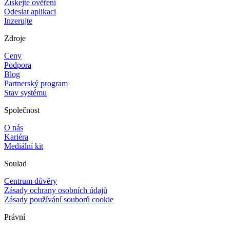
Získejte ověření
Odeslat aplikaci
Inzerujte
Zdroje
Ceny
Podpora
Blog
Partnerský program
Stav systému
Společnost
O nás
Kariéra
Mediální kit
Soulad
Centrum důvěry
Zásady ochrany osobních údajů
Zásady používání souborů cookie
Právní