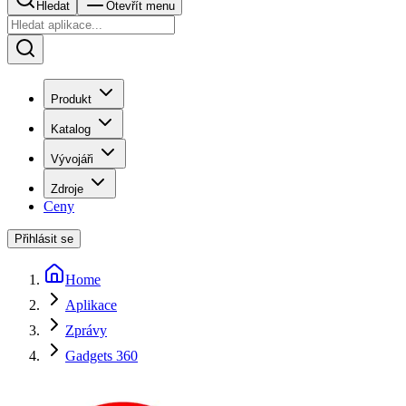
Hledat
Otevřít menu
Produkt
Katalog
Vývojáři
Zdroje
Ceny
Přihlásit se
Home
Aplikace
Zprávy
Gadgets 360