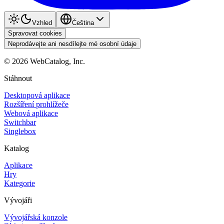
Vzhled
Čeština
Spravovat cookies
Neprodávejte ani nesdílejte mé osobní údaje
©
2026
WebCatalog, Inc.
Stáhnout
Desktopová aplikace
Rozšíření prohlížeče
Webová aplikace
Switchbar
Singlebox
Katalog
Aplikace
Hry
Kategorie
Vývojáři
Vývojářská konzole