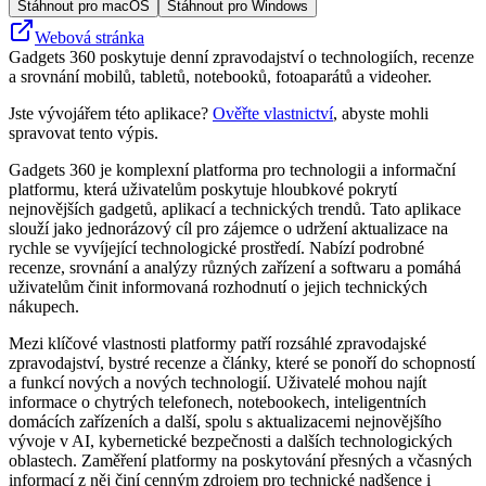
Stáhnout pro macOS
Stáhnout pro Windows
Webová stránka
Gadgets 360 poskytuje denní zpravodajství o technologiích, recenze
a srovnání mobilů, tabletů, notebooků, fotoaparátů a videoher.
Jste vývojářem této aplikace?
Ověřte vlastnictví
, abyste mohli
spravovat tento výpis.
Gadgets 360 je komplexní platforma pro technologii a informační
platformu, která uživatelům poskytuje hloubkové pokrytí
nejnovějších gadgetů, aplikací a technických trendů. Tato aplikace
slouží jako jednorázový cíl pro zájemce o udržení aktualizace na
rychle se vyvíjející technologické prostředí. Nabízí podrobné
recenze, srovnání a analýzy různých zařízení a softwaru a pomáhá
uživatelům činit informovaná rozhodnutí o jejich technických
nákupech.
Mezi klíčové vlastnosti platformy patří rozsáhlé zpravodajské
zpravodajství, bystré recenze a články, které se ponoří do schopností
a funkcí nových a nových technologií. Uživatelé mohou najít
informace o chytrých telefonech, notebookech, inteligentních
domácích zařízeních a další, spolu s aktualizacemi nejnovějšího
vývoje v AI, kybernetické bezpečnosti a dalších technologických
oblastech. Zaměření platformy na poskytování přesných a včasných
informací z něj činí cenným zdrojem pro technické nadšence i