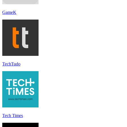
GameK
TechTudo
Tech Times