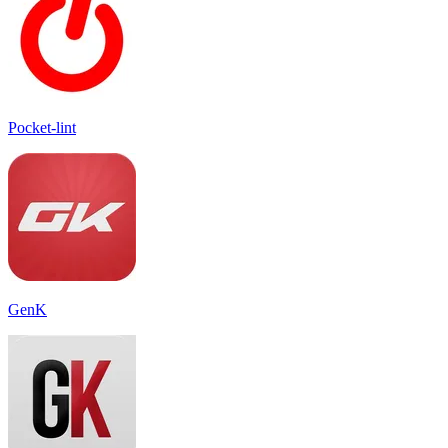
Pocket-lint
GenK