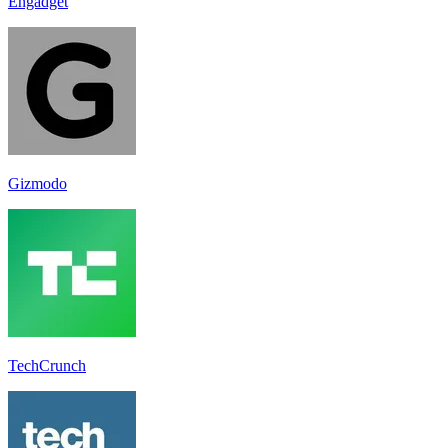
Engadget
Gizmodo
TechCrunch