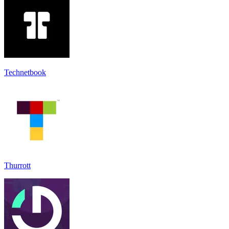
Technetbook
Thurrott