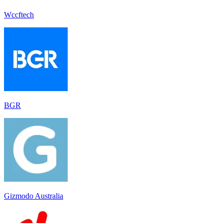
Wccftech
BGR
Gizmodo Australia