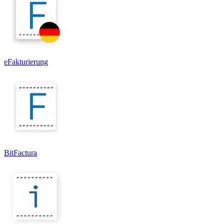
eFakturierung
BitFactura