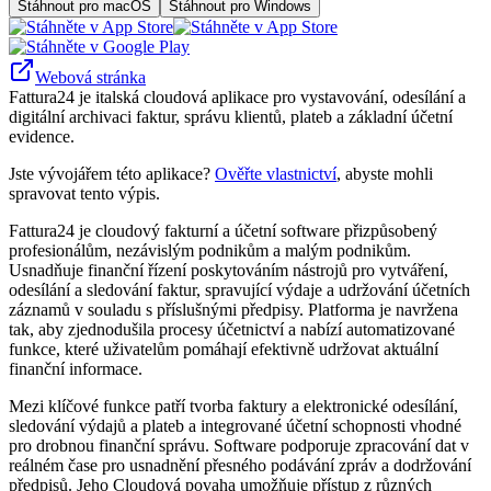
Stáhnout pro macOS
Stáhnout pro Windows
Webová stránka
Fattura24 je italská cloudová aplikace pro vystavování, odesílání a
digitální archivaci faktur, správu klientů, plateb a základní účetní
evidence.
Jste vývojářem této aplikace?
Ověřte vlastnictví
, abyste mohli
spravovat tento výpis.
Fattura24 je cloudový fakturní a účetní software přizpůsobený
profesionálům, nezávislým podnikům a malým podnikům.
Usnadňuje finanční řízení poskytováním nástrojů pro vytváření,
odesílání a sledování faktur, spravující výdaje a udržování účetních
záznamů v souladu s příslušnými předpisy. Platforma je navržena
tak, aby zjednodušila procesy účetnictví a nabízí automatizované
funkce, které uživatelům pomáhají efektivně udržovat aktuální
finanční informace.
Mezi klíčové funkce patří tvorba faktury a elektronické odesílání,
sledování výdajů a plateb a integrované účetní schopnosti vhodné
pro drobnou finanční správu. Software podporuje zpracování dat v
reálném čase pro usnadnění přesného podávání zpráv a dodržování
předpisů. Jeho Cloudová povaha umožňuje přístup z různých