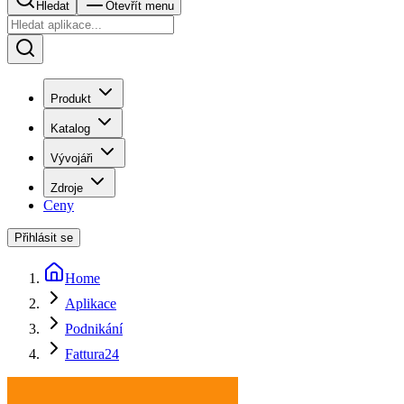
Hledat
Otevřít menu
Produkt
Katalog
Vývojáři
Zdroje
Ceny
Přihlásit se
Home
Aplikace
Podnikání
Fattura24