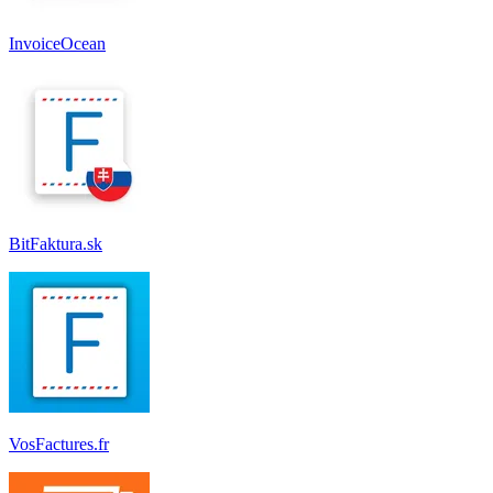
InvoiceOcean
BitFaktura.sk
VosFactures.fr