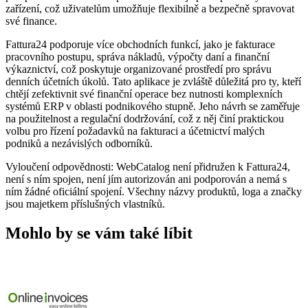
zařízení, což uživatelům umožňuje flexibilně a bezpečně spravovat
své finance.
Fattura24 podporuje více obchodních funkcí, jako je fakturace
pracovního postupu, správa nákladů, výpočty daní a finanční
výkaznictví, což poskytuje organizované prostředí pro správu
denních účetních úkolů. Tato aplikace je zvláště důležitá pro ty, kteří
chtějí zefektivnit své finanční operace bez nutnosti komplexních
systémů ERP v oblasti podnikového stupně. Jeho návrh se zaměřuje
na použitelnost a regulační dodržování, což z něj činí praktickou
volbu pro řízení požadavků na fakturaci a účetnictví malých
podniků a nezávislých odborníků.
Vyloučení odpovědnosti: WebCatalog není přidružen k Fattura24,
není s ním spojen, není jím autorizován ani podporován a nemá s
ním žádné oficiální spojení. Všechny názvy produktů, loga a značky
jsou majetkem příslušných vlastníků.
Mohlo by se vám také líbit