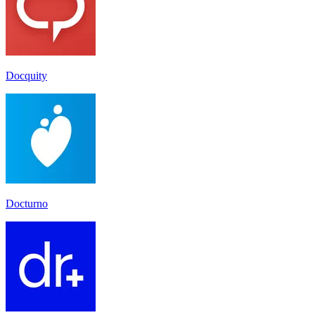
Docquity
Docturno