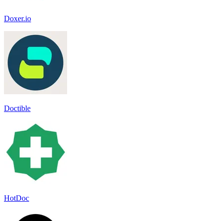
Doxer.io
Doctible
HotDoc