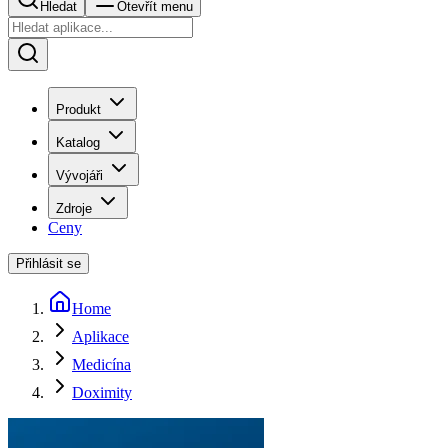
Hledat
Otevřít menu
Produkt
Katalog
Vývojáři
Zdroje
Ceny
Přihlásit se
Home
Aplikace
Medicína
Doximity