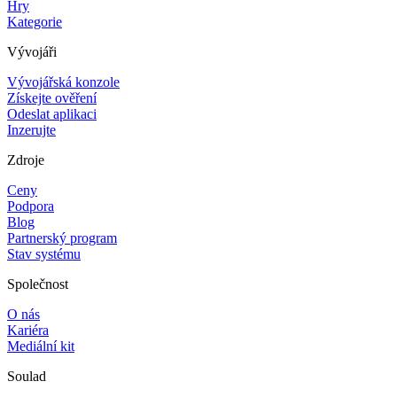
Hry
Kategorie
Vývojáři
Vývojářská konzole
Získejte ověření
Odeslat aplikaci
Inzerujte
Zdroje
Ceny
Podpora
Blog
Partnerský program
Stav systému
Společnost
O nás
Kariéra
Mediální kit
Soulad