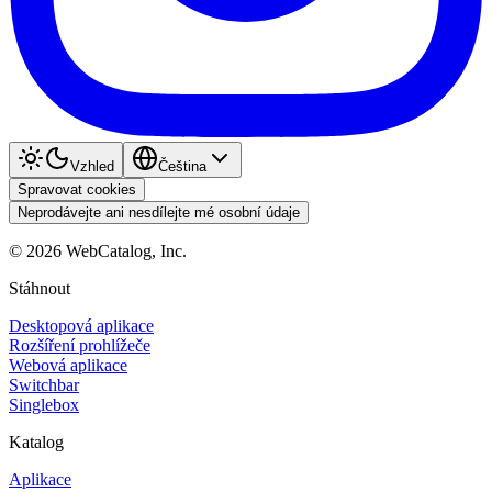
Vzhled
Čeština
Spravovat cookies
Neprodávejte ani nesdílejte mé osobní údaje
©
2026
WebCatalog, Inc.
Stáhnout
Desktopová aplikace
Rozšíření prohlížeče
Webová aplikace
Switchbar
Singlebox
Katalog
Aplikace