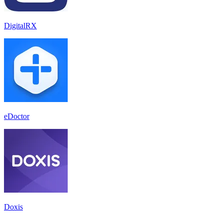
DigitalRX
eDoctor
Doxis