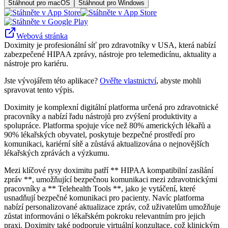
Stáhnout pro macOS
Stáhnout pro Windows
Webová stránka
Doximity je profesionální síť pro zdravotníky v USA, která nabízí
zabezpečené HIPAA zprávy, nástroje pro telemedicínu, aktuality a
nástroje pro kariéru.
Jste vývojářem této aplikace?
Ověřte vlastnictví
, abyste mohli
spravovat tento výpis.
Doximity je komplexní digitální platforma určená pro zdravotnické
pracovníky a nabízí řadu nástrojů pro zvýšení produktivity a
spolupráce. Platforma spojuje více než 80% amerických lékařů a
90% lékařských obyvatel, poskytuje bezpečné prostředí pro
komunikaci, kariérní sítě a zůstává aktualizována o nejnovějších
lékařských zprávách a výzkumu.
Mezi klíčové rysy doximitu patří ** HIPAA kompatibilní zasílání
zpráv **, umožňující bezpečnou komunikaci mezi zdravotnickými
pracovníky a ** Telehealth Tools **, jako je vytáčení, které
usnadňují bezpečné komunikaci pro pacienty. Navíc platforma
nabízí personalizované aktualizace zpráv, což uživatelům umožňuje
zůstat informováni o lékařském pokroku relevantním pro jejich
praxi. Doximity také podporuje virtuální konzultace, což klinickým