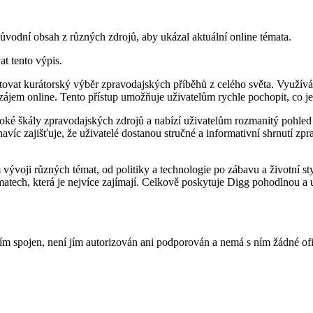
původní obsah z různých zdrojů, aby ukázal aktuální online témata.
at tento výpis.
ovat kurátorský výběr zpravodajských příběhů z celého světa. Využívá j
 zájem online. Tento přístup umožňuje uživatelům rychle pochopit, co j
oké škály zpravodajských zdrojů a nabízí uživatelům rozmanitý pohled n
 navíc zajišťuje, že uživatelé dostanou stručné a informativní shrnutí
voji různých témat, od politiky a technologie po zábavu a životní styl
matech, která je nejvíce zajímají. Celkově poskytuje Digg pohodlnou a u
m spojen, není jím autorizován ani podporován a nemá s ním žádné ofi