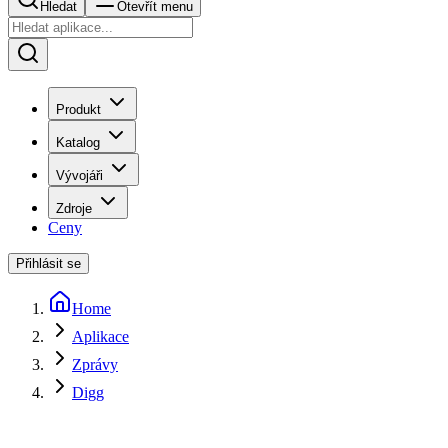
Hledat
Otevřít menu
Produkt
Katalog
Vývojáři
Zdroje
Ceny
Přihlásit se
Home
Aplikace
Zprávy
Digg