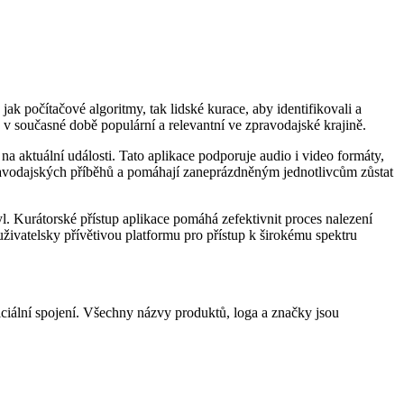
ak počítačové algoritmy, tak lidské kurace, aby identifikovali a
e v současné době populární a relevantní ve zpravodajské krajině.
a aktuální události. Tato aplikace podporuje audio i video formáty,
 zpravodajských příběhů a pomáhají zaneprázdněným jednotlivcům zůstat
. Kurátorské přístup aplikace pomáhá zefektivnit proces nalezení
živatelsky přívětivou platformu pro přístup k širokému spektru
ciální spojení. Všechny názvy produktů, loga a značky jsou