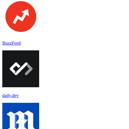
BuzzFeed
daily.dev