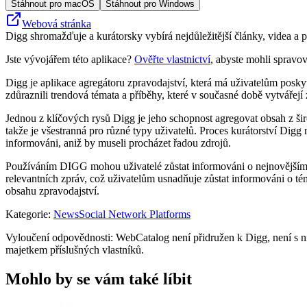
Stáhnout pro macOS
Stáhnout pro Windows
Webová stránka
Digg shromažďuje a kurátorsky vybírá nejdůležitější články, videa a 
Jste vývojářem této aplikace?
Ověřte vlastnictví
, abyste mohli spravov
Digg je aplikace agregátoru zpravodajství, která má uživatelům poskyt
zdůraznili trendová témata a příběhy, které v současné době vytvářejí
Jednou z klíčových rysů Digg je jeho schopnost agregovat obsah z šir
takže je všestranná pro různé typy uživatelů. Proces kurátorství Digg
informováni, aniž by museli procházet řadou zdrojů.
Používáním DIGG mohou uživatelé zůstat informováni o nejnovějším vý
relevantních zpráv, což uživatelům usnadňuje zůstat informováni o té
obsahu zpravodajství.
Kategorie
:
News
Social Network Platforms
Vyloučení odpovědnosti: WebCatalog není přidružen k Digg, není s ní
majetkem příslušných vlastníků.
Mohlo by se vám také líbit