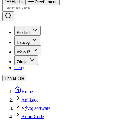
Hledat
Otevřít menu
Produkt
Katalog
Vývojáři
Zdroje
Ceny
Přihlásit se
Home
Aplikace
Vývoj software
ArmorCode