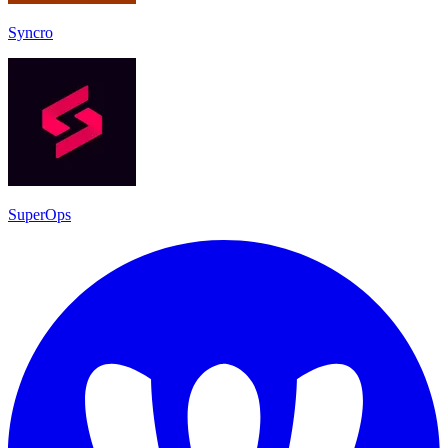
Syncro
SuperOps