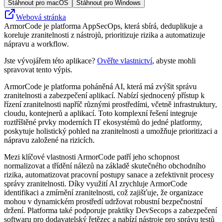
Stáhnout pro macOS
Stáhnout pro Windows
Webová stránka
ArmorCode je platforma AppSecOps, která sbírá, deduplikuje a
koreluje zranitelnosti z nástrojů, prioritizuje rizika a automatizuje
nápravu a workflow.
Jste vývojářem této aplikace?
Ověřte vlastnictví
, abyste mohli
spravovat tento výpis.
ArmorCode je platforma poháněná AI, která má zvýšit správu
zranitelnosti a zabezpečení aplikací. Nabízí sjednocený přístup k
řízení zranitelnosti napříč různými prostředími, včetně infrastruktury,
cloudu, kontejnerů a aplikací. Toto komplexní řešení integruje
roztříštěné prvky moderních IT ekosystémů do jedné platformy,
poskytuje holistický pohled na zranitelnosti a umožňuje prioritizaci a
nápravu založené na rizicích.
Mezi klíčové vlastnosti ArmorCode patří jeho schopnost
normalizovat a třídění nálezů na základě skutečného obchodního
rizika, automatizovat pracovní postupy sanace a zefektivnit procesy
správy zranitelnosti. Díky využití AI zrychluje ArmorCode
identifikaci a zmírnění zranitelnosti, což zajišťuje, že organizace
mohou v dynamickém prostředí udržovat robustní bezpečnostní
držení. Platforma také podporuje praktiky DevSecops a zabezpečení
softwaru pro dodavatelský řetězec a nabízí nástroje pro správu testů