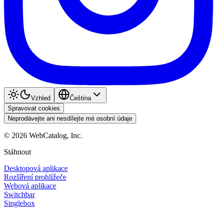
Vzhled
Čeština
Spravovat cookies
Neprodávejte ani nesdílejte mé osobní údaje
©
2026
WebCatalog, Inc.
Stáhnout
Desktopová aplikace
Rozšíření prohlížeče
Webová aplikace
Switchbar
Singlebox