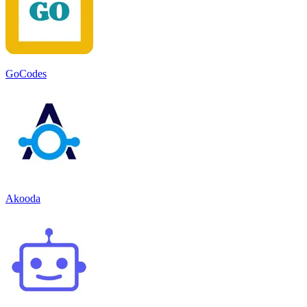
GoCodes
Akooda