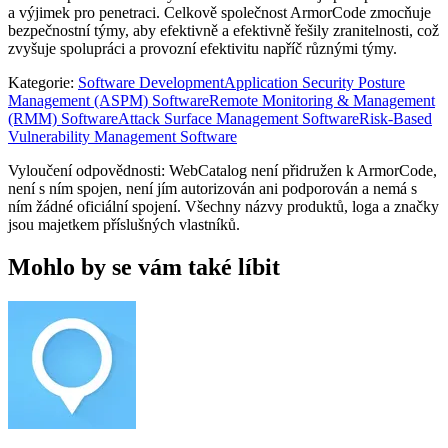
a výjimek pro penetraci. Celkově společnost ArmorCode zmocňuje
bezpečnostní týmy, aby efektivně a efektivně řešily zranitelnosti, což
zvyšuje spolupráci a provozní efektivitu napříč různými týmy.
Kategorie
:
Software Development
Application Security Posture
Management (ASPM) Software
Remote Monitoring & Management
(RMM) Software
Attack Surface Management Software
Risk-Based
Vulnerability Management Software
Vyloučení odpovědnosti: WebCatalog není přidružen k ArmorCode,
není s ním spojen, není jím autorizován ani podporován a nemá s
ním žádné oficiální spojení. Všechny názvy produktů, loga a značky
jsou majetkem příslušných vlastníků.
Mohlo by se vám také líbit