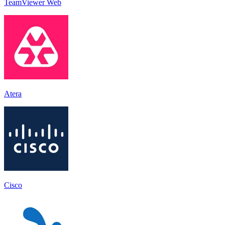
TeamViewer Web
Atera
Cisco