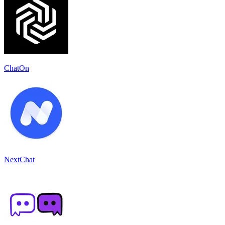
ChatOn
NextChat