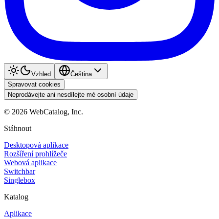
Vzhled
Čeština
Spravovat cookies
Neprodávejte ani nesdílejte mé osobní údaje
©
2026
WebCatalog, Inc.
Stáhnout
Desktopová aplikace
Rozšíření prohlížeče
Webová aplikace
Switchbar
Singlebox
Katalog
Aplikace