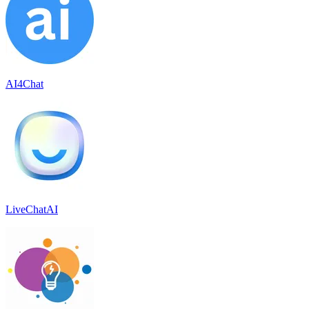
AI4Chat
LiveChatAI