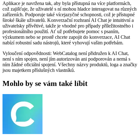
Aplikace je navržena tak, aby byla přístupná na více platformách,
což zajišťuje, že uživatelé s ní mohou hladce interagovat na různých
zařízeních. Podporuje také vícejazyčné schopnosti, což je přístupné
široké škále uživatelů. Konverzační rozhraní AI Chat je intuitivní a
uživatelsky přívětivé, takže je vhodné pro případy příležitostného i
profesionálního použití. Ať už potřebujete pomoc s psaním,
výzkumem nebo se prostě chcete zapojit do konverzace, AI Chat
nabízí robustní sadu nástrojů, které vyhovují vašim potřebám.
Vyloučení odpovědnosti: WebCatalog není přidružen k AI Chat,
není s ním spojen, není jím autorizován ani podporován a nemá s
ním žádné oficiální spojení. Všechny názvy produktů, loga a značky
jsou majetkem příslušných vlastníků.
Mohlo by se vám také líbit