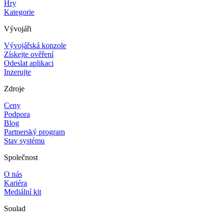
Hry
Kategorie
Vývojáři
Vývojářská konzole
Získejte ověření
Odeslat aplikaci
Inzerujte
Zdroje
Ceny
Podpora
Blog
Partnerský program
Stav systému
Společnost
O nás
Kariéra
Mediální kit
Soulad