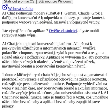
Stáhnout pro macOS
Stáhnout pro Windows
Webová stránka
AI Chat sjednocuje modely (ChatGPT, Gemini, Claude, Grok a
další) pro konverzační AI; odpovídá na dotazy, pamatuje kontext,
podporuje webové vyhledávání, hlasové a vícejazyčné vstupy.
Jste vývojářem této aplikace?
Ověřte vlastnictví
, abyste mohli
spravovat tento výpis.
AI Chat je komplexní konverzační platforma AI určená k
poskytování užitečných a informativních interakcí. Využívá
pokročilé schopnosti zpracování jazyků k porozumění a reagu na
složité otázky a požadavky. Aplikace je vytvořena tak, aby pomohla
uživatelům v různých úkolech, včetně zodpovězení otázek,
navrhování obsahu a poskytování kreativních návrhů.
Jednou z klíčových rysů chatu AI je jeho schopnost zapamatovat si
předchozí konverzace a přizpůsobit odpovědi na základě kontextu,
což zajišťuje personalizované interakce. Podporuje vyhledávání na
webu v reálném čase, aby poskytovala přesné a aktuální informace,
což dále zvyšuje jeho užitečnost jako univerzálního asistenta AI. AI
Chat navíc nabízí funkce, jako je funkce řeči k textu, což umožňuje
uživatelům bez námahy a aplikaci bez námahy zapojit hlasové
příkazy.