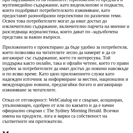
мултимедийно съдържание, като видеоклипове и подкасти,
които подобряват потребителското изживяване, като
предоставят разнообразни перспективи по различни теми.
Освен това потребителите могат да имат достъп до
изключително съдържание, включително парчета на мнение и
разследваща журналистика, които дават по -задълбочена
представа за важни въпроси.
Приложението е проектирано да бъде удобно за потребителя,
което позволява на читателите лесно да намерят и да се
ангажират със съдържание, което ги интересува. Той
поддържа както онлайн, така и офлайн четене, което го прави
удобен за потребителите да имат достъп до новини навсякъде
и по всяко време. Като цяло приложението служи като
надежден източник за информиране за местни, национални и
международни новини, предлагайки богато и ангажиращо
изживяване за читателите.
Отказ от отговорност: WebCatalog не е свързан, асоцииран,
упълномощен, одобрен от или по какъвто и да е начин
официално свързан с The Sydney Morning Herald. Всички
имена на продукти, лога и марки са собственост на
съответните им притежатели.