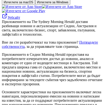
Изтеглете за macOS
Изтеглете за Windows
Уебсайт
Приложението на The Sydney Morning Herald доставя
разбиващи новини и актуализации от Сидни, Австралия и
света, включително бизнес, спорт, забавления, пътувания,
лайфстайл и технологии.
Вие ли сте разработчикът на това приложение?
Потвърдете
собствеността
, за да управлявате тази страница.
Приложението в Сидни Morning Herald предоставя на
потребителите изчерпателен достъп до новини, анализ и
коментари от един от водещите вестници в Австралия. Той
предлага широка гама от съдържание, включително местни и
национални новини, актуализации на бизнеса, спортни
покрития и лайфстайл статии. Потребителите могат да бъдат
информирани за текущите събития чрез задълбочено отчитане
и експертни прозрения.
Основните характеристики на приложението включват лесна
навигация, персонализирани емисии на новини и натискане
на известия, за да се поддържат потребителите актуализирани
при нарушаването на новините. Приложението предлага и