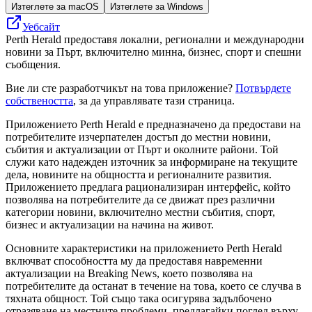
Изтеглете за macOS
Изтеглете за Windows
Уебсайт
Perth Herald предоставя локални, регионални и международни
новини за Пърт, включително минна, бизнес, спорт и спешни
съобщения.
Вие ли сте разработчикът на това приложение?
Потвърдете
собствеността
, за да управлявате тази страница.
Приложението Perth Herald е предназначено да предостави на
потребителите изчерпателен достъп до местни новини,
събития и актуализации от Пърт и околните райони. Той
служи като надежден източник за информиране на текущите
дела, новините на общността и регионалните развития.
Приложението предлага рационализиран интерфейс, който
позволява на потребителите да се движат през различни
категории новини, включително местни събития, спорт,
бизнес и актуализации на начина на живот.
Основните характеристики на приложението Perth Herald
включват способността му да предоставя навременни
актуализации на Breaking News, което позволява на
потребителите да останат в течение на това, което се случва в
тяхната общност. Той също така осигурява задълбочено
отразяване на местните проблеми, предлагайки поглед върху