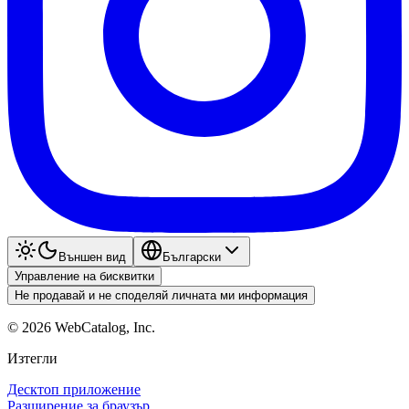
Външен вид
Български
Управление на бисквитки
Не продавай и не споделяй личната ми информация
©
2026
WebCatalog, Inc.
Изтегли
Десктоп приложение
Разширение за браузър