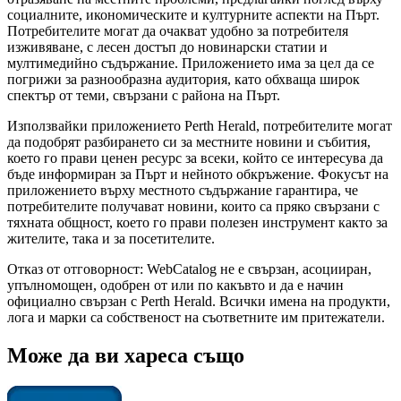
социалните, икономическите и културните аспекти на Пърт.
Потребителите могат да очакват удобно за потребителя
изживяване, с лесен достъп до новинарски статии и
мултимедийно съдържание. Приложението има за цел да се
погрижи за разнообразна аудитория, като обхваща широк
спектър от теми, свързани с района на Пърт.
Използвайки приложението Perth Herald, потребителите могат
да подобрят разбирането си за местните новини и събития,
което го прави ценен ресурс за всеки, който се интересува да
бъде информиран за Пърт и нейното обкръжение. Фокусът на
приложението върху местното съдържание гарантира, че
потребителите получават новини, които са пряко свързани с
тяхната общност, което го прави полезен инструмент както за
жителите, така и за посетителите.
Отказ от отговорност: WebCatalog не е свързан, асоцииран,
упълномощен, одобрен от или по какъвто и да е начин
официално свързан с Perth Herald. Всички имена на продукти,
лога и марки са собственост на съответните им притежатели.
Може да ви хареса също