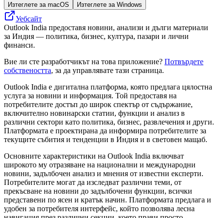
Изтеглете за macOS
Изтеглете за Windows
Уебсайт
Outlook India предоставя новини, анализи и дълги материали
за Индия — политика, бизнес, култура, пазари и лични
финанси.
Вие ли сте разработчикът на това приложение?
Потвърдете
собствеността
, за да управлявате тази страница.
Outlook India е дигитална платформа, която предлага цялостна
услуга за новини и информация. Той предоставя на
потребителите достъп до широк спектър от съдържание,
включително новинарски статии, функции и анализ в
различни сектори като политика, бизнес, развлечения и други.
Платформата е проектирана да информира потребителите за
текущите събития и тенденции в Индия и в световен мащаб.
Основните характеристики на Outlook India включват
широкото му отразяване на национални и международни
новини, задълбочен анализ и мнения от известни експерти.
Потребителите могат да изследват различни теми, от
прекъсване на новини до задълбочени функции, всички
представени по ясен и кратък начин. Платформата предлага и
удобен за потребителя интерфейс, който позволява лесна
навигация през различни секции, което прави просто