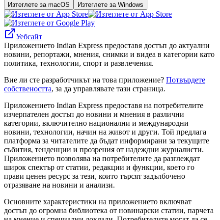
Изтеглете за macOS
Изтеглете за Windows
Уебсайт
Приложението Indian Express предоставя достъп до актуални
новини, репортажи, мнения, снимки и видеа в категории като
политика, технологии, спорт и развлечения.
Вие ли сте разработчикът на това приложение?
Потвърдете
собствеността
, за да управлявате тази страница.
Приложението Indian Express предоставя на потребителите
изчерпателен достъп до новини и мнения в различни
категории, включително национални и международни
новини, технологии, начин на живот и други. Той предлага
платформа за читателите да бъдат информирани за текущите
събития, тенденции и прозрения от надеждни журналисти.
Приложението позволява на потребителите да разглеждат
широк спектър от статии, редакции и функции, което го
прави ценен ресурс за тези, които търсят задълбочено
отразяване на новини и анализи.
Основните характеристики на приложението включват
достъп до огромна библиотека от новинарски статии, парчета
на мнение и специални доклади. Потребителите могат да се