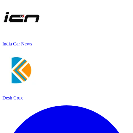
India Car News
Desh Crux