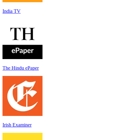
India TV
The Hindu ePaper
Irish Examiner