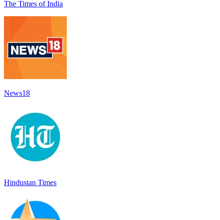
The Times of India
News18
Hindustan Times