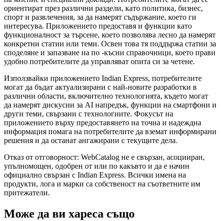
ориентират през различни раздели, като политика, бизнес,
спорт и развлечения, за да намерят съдържание, което ги
интересува. Приложението предоставя и функции като
функционалност за търсене, което позволява лесно да намерят
конкретни статии или теми. Освен това тя поддържа статии за
споделяне и запазване на по -късни справочници, което прави
удобно потребителите да управляват опита си за четене.
Използвайки приложението Indian Express, потребителите
могат да бъдат актуализирани с най-новите разработки в
различни области, включително технологията, където могат
да намерят дискусии за AI напредък, функции на смартфони и
други теми, свързани с технологиите. Фокусът на
приложението върху предоставянето на точна и надеждна
информация помага на потребителите да вземат информирани
решения и да останат ангажирани с текущите дела.
Отказ от отговорност: WebCatalog не е свързан, асоцииран,
упълномощен, одобрен от или по какъвто и да е начин
официално свързан с Indian Express. Всички имена на
продукти, лога и марки са собственост на съответните им
притежатели.
Може да ви хареса също