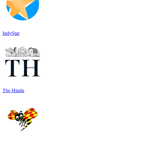
IndyStar
The Hindu