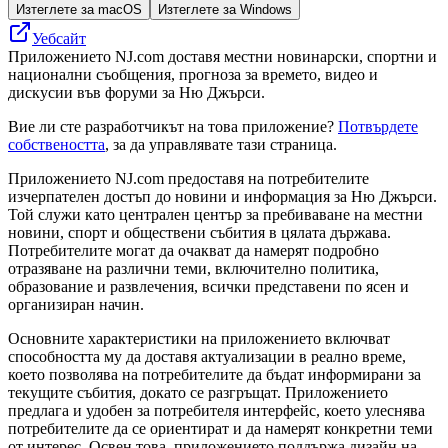
Изтеглете за macOS
Изтеглете за Windows
Уебсайт
Приложението NJ.com доставя местни новинарски, спортни и
национални съобщения, прогноза за времето, видео и
дискусии във форуми за Ню Джърси.
Вие ли сте разработчикът на това приложение?
Потвърдете
собствеността
, за да управлявате тази страница.
Приложението NJ.com предоставя на потребителите
изчерпателен достъп до новини и информация за Ню Джърси.
Той служи като централен център за пребиваване на местни
новини, спорт и обществени събития в цялата държава.
Потребителите могат да очакват да намерят подробно
отразяване на различни теми, включително политика,
образование и развлечения, всички представени по ясен и
организиран начин.
Основните характеристики на приложението включват
способността му да доставя актуализации в реално време,
което позволява на потребителите да бъдат информирани за
текущите събития, докато се разгръщат. Приложението
предлага и удобен за потребителя интерфейс, което улеснява
потребителите да се ориентират и да намерят конкретни теми
от интерес. Освен това, приложението поддържа дизайн на