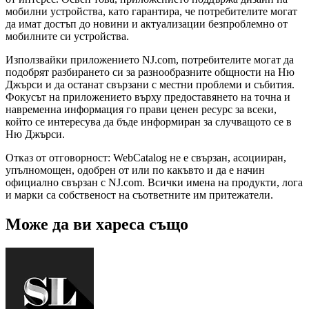
мобилни устройства, като гарантира, че потребителите могат
да имат достъп до новини и актуализации безпроблемно от
мобилните си устройства.
Използвайки приложението NJ.com, потребителите могат да
подобрят разбирането си за разнообразните общности на Ню
Джърси и да останат свързани с местни проблеми и събития.
Фокусът на приложението върху предоставянето на точна и
навременна информация го прави ценен ресурс за всеки,
който се интересува да бъде информиран за случващото се в
Ню Джърси.
Отказ от отговорност: WebCatalog не е свързан, асоцииран,
упълномощен, одобрен от или по какъвто и да е начин
официално свързан с NJ.com. Всички имена на продукти, лога
и марки са собственост на съответните им притежатели.
Може да ви хареса също