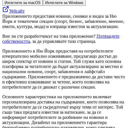
Изтеглете за macOS
Изтеглете за Windows
Уебсайт
Приложението предоставя новини, снимки и видеа за Ню
Йорк и тематични секции (спорт, бизнес, забавление, мнение,
имоти, култура, мода) и изпраща известия за актуализации.
Вие ли сте разработчикът на това приложение?
Потвърдете
собствеността
, за да управлявате тази страница.
Приложението в Ню Йорк предоставя на потребителите
изчерпателно мобилно изживяване, предлагащо достъп до
широк спектър от новини и статии. Той служи като основна
платформа за читателите да бъдат актуализирани за местни и
национални новини, спорт, забавления и лайфстайл
съдържание. Приложението е предназначено да достави чисто
и ефективно изживяване за четене, което позволява на
потребителите да се движат с различни секции.
Основните характеристики на приложението включват
персонализирана доставка на съдържание, което позволява на
потребителите да се съсредоточат върху теми от интерес. Той
също така предлага известия за натискане, за да се
информират потребителите за разбиване на новини и
актуализации. Дизайнът на приложението гарантира
безпроблемно потребителско изживяване, което улеснява