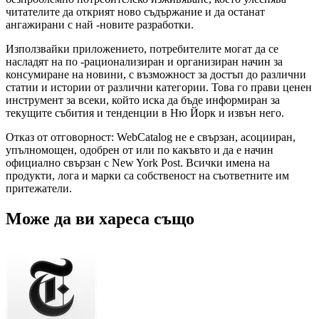
читателите да открият ново съдържание и да останат
ангажирани с най -новите разработки.
Използвайки приложението, потребителите могат да се
насладят на по -рационализиран и организиран начин за
консумиране на новини, с възможност за достъп до различни
статии и истории от различни категории. Това го прави ценен
инструмент за всеки, който иска да бъде информиран за
текущите събития и тенденции в Ню Йорк и извън него.
Отказ от отговорност: WebCatalog не е свързан, асоцииран,
упълномощен, одобрен от или по какъвто и да е начин
официално свързан с New York Post. Всички имена на
продукти, лога и марки са собственост на съответните им
притежатели.
Може да ви хареса също