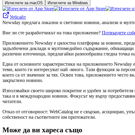
Изтеглете за macOS
Изтеглете за Windows
Уебсайт
Newsday предлага локални и световни новини, анализи и мулти
Вие ли сте разработчикът на това приложение?
Потвърдете соб
Приложението Newsday е цялостна платформа за новини, предн
задълбочени доклади и мултимедийно съдържание, обхващащи те
различни източници, предлагайки разнообразна гледна точка н
Една от основните характеристики на приложението Newsday е 
теми, които ги интересуват най -много. Тази функция за перс
които са от значение за тях. Освен това, приложението често 
закръглено новини.
Използвайки своето широко покритие и удобен за потребителя 
така и в международни новини. Фокусът му върху предоставяне
читатели.
Отказ от отговорност: WebCatalog не е свързан, асоцииран, уп
собственост на съответните им притежатели.
Може да ви хареса също