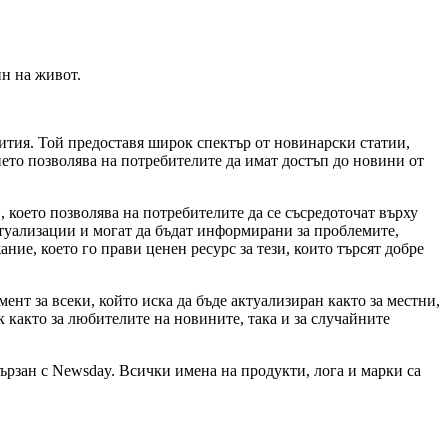
н на живот.
тия. Той предоставя широк спектър от новинарски статии,
то позволява на потребителите да имат достъп до новини от
което позволява на потребителите да се съсредоточат върху
ктуализации и могат да бъдат информирани за проблемите,
ие, което го прави ценен ресурс за тези, които търсят добре
т за всеки, който иска да бъде актуализиран както за местни,
както за любителите на новините, така и за случайните
ързан с Newsday. Всички имена на продукти, лога и марки са