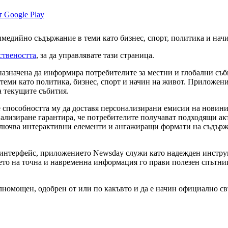
медийно съдържание в теми като бизнес, спорт, политика и начи
ствеността
, за да управлявате тази страница.
азначена да информира потребителите за местни и глобални съби
ми като политика, бизнес, спорт и начин на живот. Приложение
а текущите събития.
способността му да доставя персонализирани емисии на новини, 
онализиране гарантира, че потребителите получават подходящи а
включва интерактивни елементи и ангажиращи формати на съдържан
интерфейс, приложението Newsday служи като надежден инструмен
то на точна и навременна информация го прави полезен спътник 
ълномощен, одобрен от или по какъвто и да е начин официално св