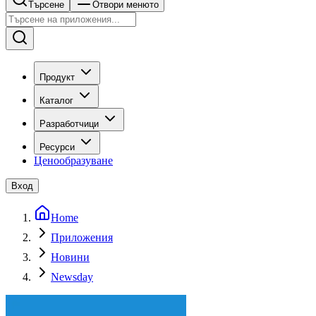
Търсене
Отвори менюто
Продукт
Каталог
Разработчици
Ресурси
Ценообразуване
Вход
Home
Приложения
Новини
Newsday