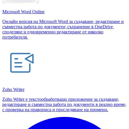
Microsoft Word Online
Онлайн версия на Microsoft Word за създаване, редактиране и
съвместна работа по документи; съхранение в OneDrive,
споделяне и едновременно редактиране от няколко
потребителя.
Zoho Writer
Zoho Writer е текстообработващо приложение за създаване,
редактиране и съвместна работа по документи в реално време,
с проверка на правописа и проследяване на промени.