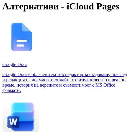
Алтернативи - iCloud Pages
Google Docs
Google Docs е облачен текстов редактор за създаване, преглед
и редакция на документи онлайн, с сътрудничество в реално
време, история на версиите и съвместимост с MS Office
формати.