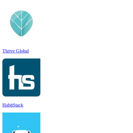
Thrive Global
HabitStack