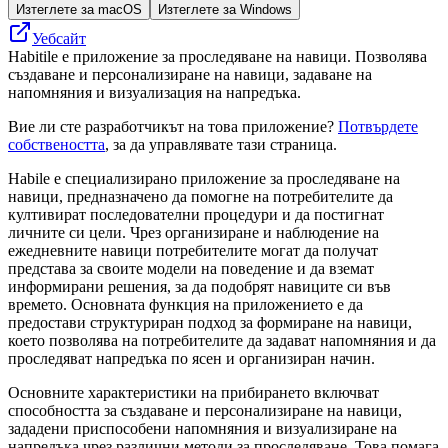
Изтеглете за macOS
Изтеглете за Windows
Уебсайт
Habitile е приложение за проследяване на навици. Позволява
създаване и персонализиране на навици, задаване на
напомняния и визуализация на напредъка.
Вие ли сте разработчикът на това приложение?
Потвърдете
собствеността
, за да управлявате тази страница.
Habile е специализирано приложение за проследяване на
навици, предназначено да помогне на потребителите да
култивират последователни процедури и да постигнат
личните си цели. Чрез организиране и наблюдение на
ежедневните навици потребителите могат да получат
представа за своите модели на поведение и да вземат
информирани решения, за да подобрят навиците си във
времето. Основната функция на приложението е да
предостави структуриран подход за формиране на навици,
което позволява на потребителите да задават напомняния и да
проследяват напредъка по ясен и организиран начин.
Основните характеристики на прибирането включват
способността за създаване и персонализиране на навици,
зададени приспособени напомняния и визуализиране на
напредъка чрез различни методи за проследяване. Това помага