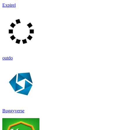
Expirel
outdo
Buggyverse