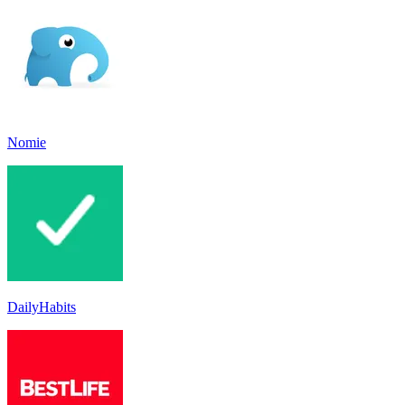
Nomie
DailyHabits