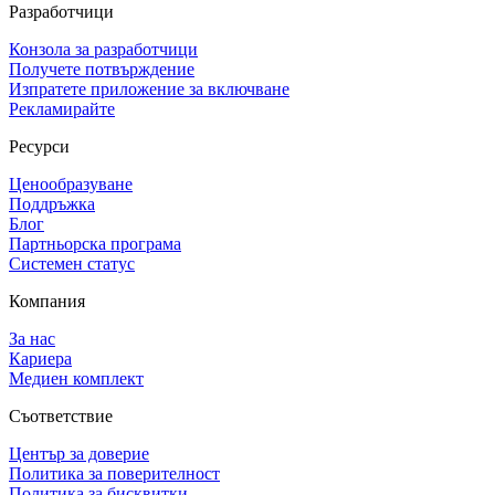
Разработчици
Конзола за разработчици
Получете потвърждение
Изпратете приложение за включване
Рекламирайте
Ресурси
Ценообразуване
Поддръжка
Блог
Партньорска програма
Системен статус
Компания
За нас
Кариера
Медиен комплект
Съответствие
Център за доверие
Политика за поверителност
Политика за бисквитки