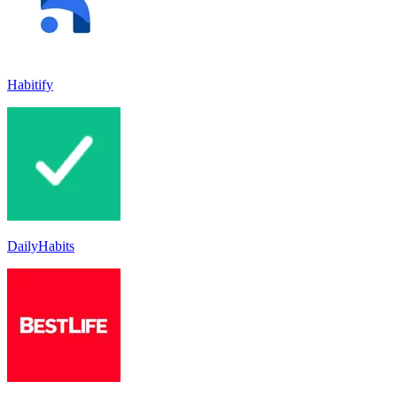
Habitify
DailyHabits