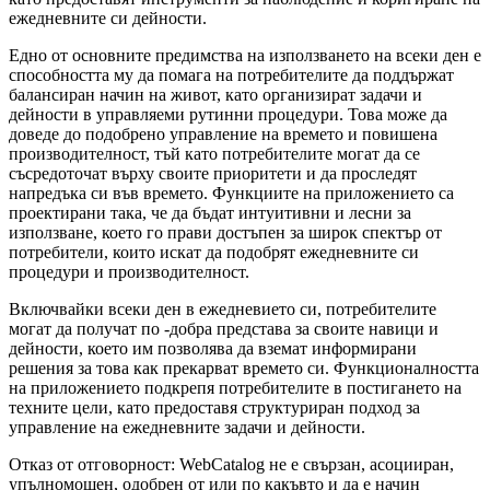
ежедневните си дейности.
Едно от основните предимства на използването на всеки ден е
способността му да помага на потребителите да поддържат
балансиран начин на живот, като организират задачи и
дейности в управляеми рутинни процедури. Това може да
доведе до подобрено управление на времето и повишена
производителност, тъй като потребителите могат да се
съсредоточат върху своите приоритети и да проследят
напредъка си във времето. Функциите на приложението са
проектирани така, че да бъдат интуитивни и лесни за
използване, което го прави достъпен за широк спектър от
потребители, които искат да подобрят ежедневните си
процедури и производителност.
Включвайки всеки ден в ежедневието си, потребителите
могат да получат по -добра представа за своите навици и
дейности, което им позволява да вземат информирани
решения за това как прекарват времето си. Функционалността
на приложението подкрепя потребителите в постигането на
техните цели, като предоставя структуриран подход за
управление на ежедневните задачи и дейности.
Отказ от отговорност: WebCatalog не е свързан, асоцииран,
упълномощен, одобрен от или по какъвто и да е начин