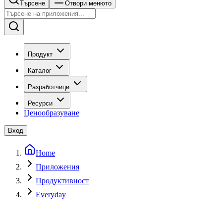
Търсене
Отвори менюто
Продукт
Каталог
Разработчици
Ресурси
Ценообразуване
Вход
Home
Приложения
Продуктивност
Everyday