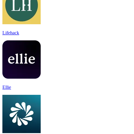
Lifehack
Ellie