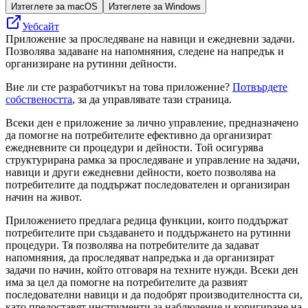
Изтеглете за macOS
Изтеглете за Windows
Уебсайт
Приложение за проследяване на навици и ежедневни задачи.
Позволява задаване на напомняния, следене на напредък и
организиране на рутинни дейности.
Вие ли сте разработчикът на това приложение?
Потвърдете
собствеността
, за да управлявате тази страница.
Всеки ден е приложение за лично управление, предназначено
да помогне на потребителите ефективно да организират
ежедневните си процедури и дейности. Той осигурява
структурирана рамка за проследяване и управление на задачи,
навици и други ежедневни дейности, което позволява на
потребителите да поддържат последователен и организиран
начин на живот.
Приложението предлага редица функции, които поддържат
потребителите при създаването и поддържането на рутинни
процедури. Тя позволява на потребителите да задават
напомняния, да проследяват напредъка и да организират
задачи по начин, който отговаря на техните нужди. Всеки ден
има за цел да помогне на потребителите да развият
последователни навици и да подобрят производителността си,
като предоставят инструменти за наблюдение и коригиране на