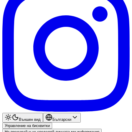
Външен вид
Български
Управление на бисквитки
Не продавай и не споделяй личната ми информация