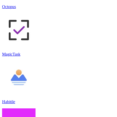
Octopus
MagicTask
Habitile