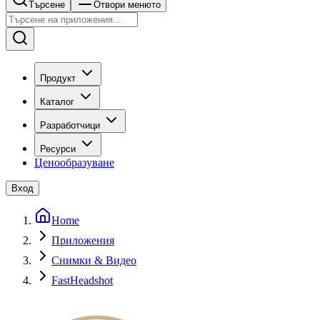
Търсене
Отвори менюто
Продукт
Каталог
Разработчици
Ресурси
Ценообразуване
Вход
Home
Приложения
Снимки & Видео
FastHeadshot