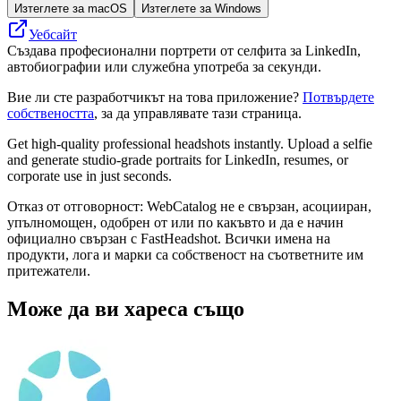
Изтеглете за macOS
Изтеглете за Windows
Уебсайт
Създава професионални портрети от селфита за LinkedIn,
автобиографии или служебна употреба за секунди.
Вие ли сте разработчикът на това приложение?
Потвърдете
собствеността
, за да управлявате тази страница.
Get high-quality professional headshots instantly. Upload a selfie
and generate studio-grade portraits for LinkedIn, resumes, or
corporate use in just seconds.
Отказ от отговорност: WebCatalog не е свързан, асоцииран,
упълномощен, одобрен от или по какъвто и да е начин
официално свързан с FastHeadshot. Всички имена на
продукти, лога и марки са собственост на съответните им
притежатели.
Може да ви хареса също