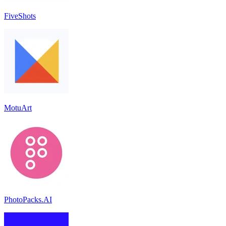
FiveShots
MotuArt
PhotoPacks.AI