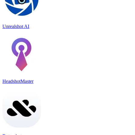
Unrealshot AI
HeadshotMaster