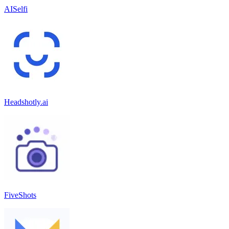
AISelfi
Headshotly.ai
FiveShots