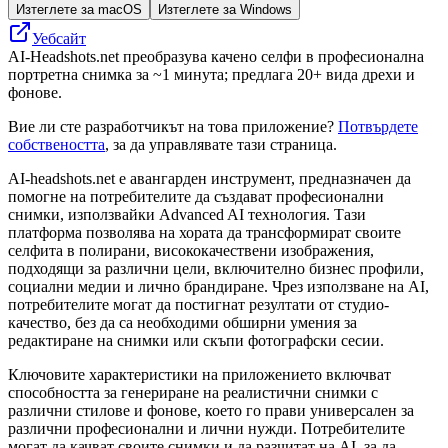
Изтеглете за macOS
Изтеглете за Windows
Уебсайт
AI-Headshots.net преобразува качено селфи в професионална
портретна снимка за ~1 минута; предлага 20+ вида дрехи и
фонове.
Вие ли сте разработчикът на това приложение?
Потвърдете
собствеността
, за да управлявате тази страница.
AI-headshots.net е авангарден инструмент, предназначен да
помогне на потребителите да създават професионални
снимки, използвайки Advanced AI технология. Тази
платформа позволява на хората да трансформират своите
селфита в полирани, висококачествени изображения,
подходящи за различни цели, включително бизнес профили,
социални медии и лично брандиране. Чрез използване на AI,
потребителите могат да постигнат резултати от студио-
качество, без да са необходими обширни умения за
редактиране на снимки или скъпи фотографски сесии.
Ключовите характеристики на приложението включват
способността за генериране на реалистични снимки с
различни стилове и фонове, което го прави универсален за
различни професионални и лични нужди. Потребителите
могат да качват своите снимки и да разчитат на AI, за да