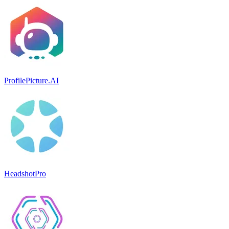
ProfilePicture.AI
HeadshotPro