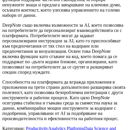
ненужните знаци и предлага завършване на ключови думи,
осъзнати контекст, което улеснява управлението на големи
набори от данни.
DeepNote също включва възможности за AI, което позволява
на потребителите да персонализират взаимодействията си с
платформата. Потребителите могат да задават
персонализирани инструкции за AI, като го приспособяват
към предпочитания от тях стил на кодиране или
предпочитания за визуализация. Освен това DeepNote
включва функции като сгъване на код, което помага да се
поддържат по -дълги кодови блокове, организирани, като
позволяват на потребителите да се срутят и разширяват
секции според нуждите.
Способността на платформата да вгражда приложения в
приложения на трети страни допълнително разширява своята
полезност, като позволява безпроблемна интеграция с други
инструменти и работни процеси. Като цяло DeepNote
осигурява стабилна и гъвкава среда за съвместна наука за
данни, комбинирайки мощни инструменти за кодиране с
подобрения, управлявани от AI за подобряване на
производителността и ефективността на работния процес.
Категории
:
Productivity
Analytics Platforms
Data Science and