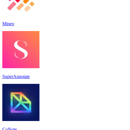
Mineo
SuperAnnotate
CoNote