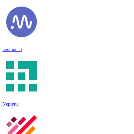
neptune.ai
Neptyne