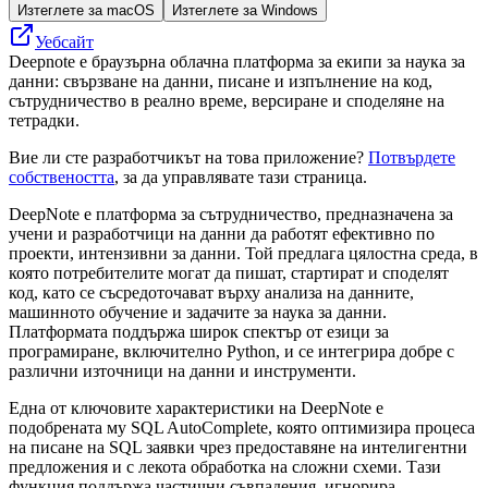
Изтеглете за macOS
Изтеглете за Windows
Уебсайт
Deepnote е браузърна облачна платформа за екипи за наука за
данни: свързване на данни, писане и изпълнение на код,
сътрудничество в реално време, версиране и споделяне на
тетрадки.
Вие ли сте разработчикът на това приложение?
Потвърдете
собствеността
, за да управлявате тази страница.
DeepNote е платформа за сътрудничество, предназначена за
учени и разработчици на данни да работят ефективно по
проекти, интензивни за данни. Той предлага цялостна среда, в
която потребителите могат да пишат, стартират и споделят
код, като се съсредоточават върху анализа на данните,
машинното обучение и задачите за наука за данни.
Платформата поддържа широк спектър от езици за
програмиране, включително Python, и се интегрира добре с
различни източници на данни и инструменти.
Една от ключовите характеристики на DeepNote е
подобрената му SQL AutoComplete, която оптимизира процеса
на писане на SQL заявки чрез предоставяне на интелигентни
предложения и с лекота обработка на сложни схеми. Тази
функция поддържа частични съвпадения, игнорира