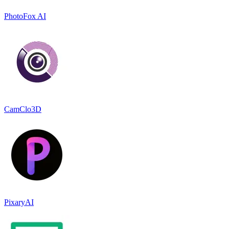
PhotoFox AI
CamClo3D
PixaryAI