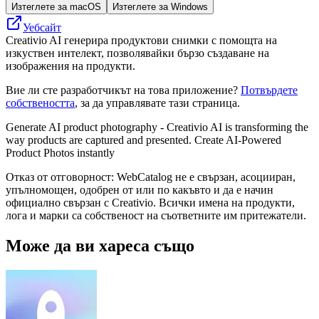
Изтеглете за macOS
Изтеглете за Windows
Уебсайт
Creativio AI генерира продуктови снимки с помощта на
изкуствен интелект, позволявайки бързо създаване на
изображения на продукти.
Вие ли сте разработчикът на това приложение?
Потвърдете
собствеността
, за да управлявате тази страница.
Generate AI product photography - Creativio AI is transforming the
way products are captured and presented. Create AI-Powered
Product Photos instantly
Отказ от отговорност: WebCatalog не е свързан, асоцииран,
упълномощен, одобрен от или по какъвто и да е начин
официално свързан с Creativio. Всички имена на продукти,
лога и марки са собственост на съответните им притежатели.
Може да ви хареса също