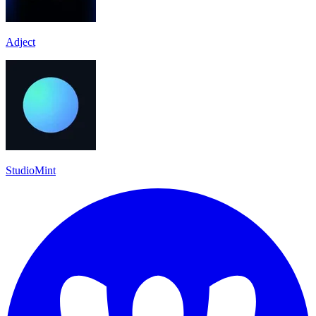
Adject
StudioMint