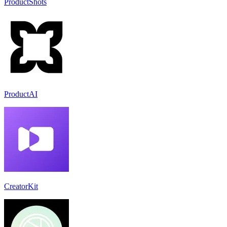
ProductShots
ProductAI
CreatorKit