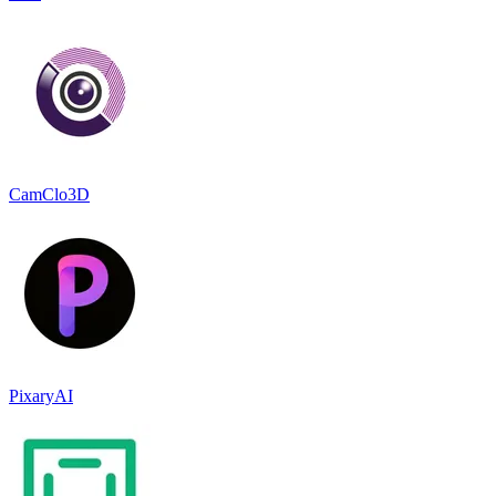
CamClo3D
PixaryAI