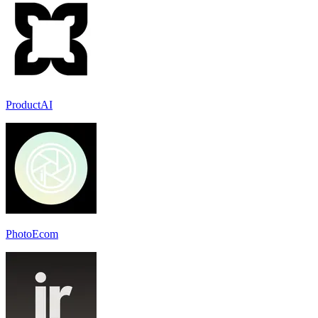
ProductAI
PhotoEcom