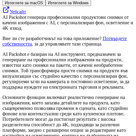
Изтеглете за macOS
Изтеглете за Windows
Уебсайт
AI Packshot генерира професионални продуктови снимки от
качени изображения с AI, с персонализиран фон, осветление и
4K изход.
Вие ли сте разработчикът на това приложение?
Потвърдете
собствеността
, за да управлявате тази страница.
AI Packshot е базиран на AI инструмент, предназначен за
генериране на професионални изображения на продукти,
известни като снимки на пакети, от качени необработени
снимки. Той трансформира прости снимки на продукти във
визуализации със студийно качество с персонализиран фон,
регулируеми ъгли на камерата и постоянно осветление, за да
поддържа нуждите на електронната търговия и рекламата.
Основните функции включват реалистично генериране на
изображения, което запазва детайлите на продукта, като
същевременно позволява промени в сцената, като студийни
фонове или контекстуални среди като кухненски плотове.
Потребителите могат да постигнат резултати с висока
разделителна способност до 4K, подходящи за различни
платформи, заедно с разширени опции за редактиране като
настройки на осветлението, контрол на дълбочината на