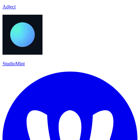
Adject
StudioMint