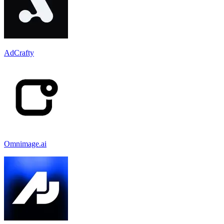
AdCrafty
Omnimage.ai