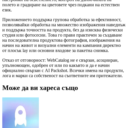
полето и градиране на цветовете чрез подкани на естествен
език.
Приложението поддържа групова обработка за ефективност,
позволявайки обработка на множество изображения наведнъж
и поддържа точността на продукта, без да изисква физически
студия или фотосесии. Това го прави практичен за създаване
на последователна продуктова фотография, изображения на
начин на живот и визуални елементи на кампания директно
от плосък lay или основни входове за пакетна снимка.
Отказ от отговорност: WebCatalog не е свързан, асоцииран,
упълномощен, одобрен от или по какъвто и да е начин
официално свързан с AI Packshot. Всички имена на продукти,
лога и марки са собственост на съответните им притежатели.
Може да ви хареса също